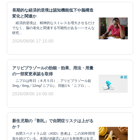
長期的な経済的逆境は認知機能低下や脳構造
変化と関連か
経済的逆境は、精神的なストレスを増大させるだけ
でなく、脳の老化と関連する可能性がある——そんな
研究...
2026/08/06 17:15:00
アリピプラゾールの効能・効果、用法・用量
の一部変更承認を取得
ニプロは昨日（８月５日）、アリピプラゾール錠
3mg／6mg／12mg｢ニプロ｣、同散1％「ニプロ」...
2026/08/06 14:00:00
新生児期の「割礼」で自閉症リスクは上がる
か？
自閉スペクトラム症（ASD）患者は、この30年間増
加を続けている。米国の8歳児における有病率は女児...