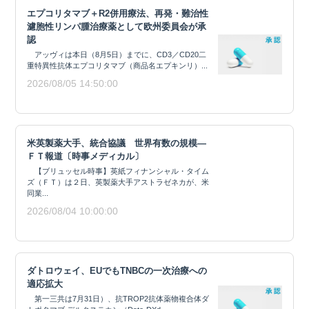
エプコリタマブ＋R2併用療法、再発・難治性
濾胞性リンパ腫治療薬として欧州委員会が承
認
アッヴィは本日（8月5日）までに、CD3／CD20二
重特異性抗体エプコリタマブ（商品名エプキンリ）...
2026/08/05 14:50:00
米英製薬大手、統合協議 世界有数の規模―
ＦＴ報道〔時事メディカル〕
【ブリュッセル時事】英紙フィナンシャル・タイム
ズ（ＦＴ）は２日、英製薬大手アストラゼネカが、米
同業...
2026/08/04 10:00:00
ダトロウェイ、EUでもTNBCの一次治療への
適応拡大
第一三共は7月31日）、抗TROP2抗体薬物複合体ダ