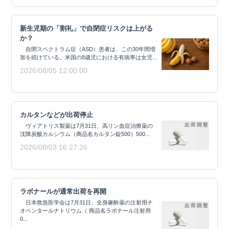
新生児期の「割礼」で自閉症リスクは上がる
か？
自閉スペクトラム症（ASD）患者は、この30年間増
加を続けている。米国の8歳児における有病率は女児...
2026/08/05 12:00:00
カルタンなどが出荷停止
ヴィアトリス製薬は7月31日、高リン血症治療薬の
沈降炭酸カルシウム（商品名カルタン錠500）500...
2026/08/03 16:27:26
ラボナールが通常出荷を再開
日本救急医学会は7月31日、全身麻酔薬の注射用チ
オペンタールナトリウム（ 商品名ラボナール注射用
0...