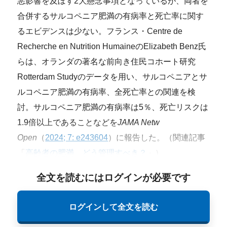
悪影響を及ぼす2大懸念事項となっているが、両者を
合併するサルコペニア肥満の有病率と死亡率に関す
るエビデンスは少ない。フランス・Centre de
Recherche en Nutrition HumaineのElizabeth Benz氏
らは、オランダの著名な前向き住民コホート研究
Rotterdam Studyのデータを用い、サルコペニアとサ
ルコペニア肥満の有病率、全死亡率との関連を検
討。サルコペニア肥満の有病率は5％、死亡リスクは
1.9倍以上であることなどを
JAMA Netw
Open
（
2024; 7: e243604
）に報告した。（関連記事
「
高齢者の肥満、どう管理すべき？
」）
全文を読むにはログインが必要です
ログインして全文を読む