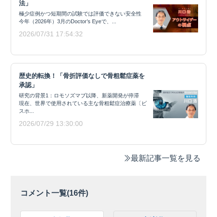
法」
極少症例かつ短期間の試験では評価できない安全性
今年（2026年）3月のDoctor’s Eyeで、...
2026/07/31 17:54:32
歴史的転換！「骨折評価なしで骨粗鬆症薬を
承認」
研究の背景1：ロモソズマブ以降、新薬開発が停滞
現在、世界で使用されている主な骨粗鬆症治療薬〔ビ
スホ...
2026/07/29 13:30:00
最新記事一覧を見る
コメント一覧(
16
件)