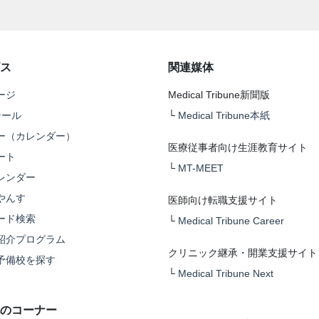
ス
関連媒体
ージ
Medical Tribune新聞版
テール
└
Medical Tribune本紙
ー（カレンダー）
医療従事者向け生涯教育サイト
ート
└
MT-MEET
レンダー
やんす
医師向け転職支援サイト
ード検索
└
Medical Tribune Career
紹介プログラム
クリニック継承・開業支援サイト
予備校を探す
└
Medical Tribune Next
のコーナー