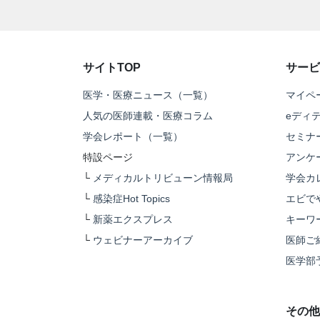
サイトTOP
サービ
医学・医療ニュース（一覧）
マイペ
人気の医師連載・医療コラム
eディ
学会レポート（一覧）
セミナ
特設ページ
アンケ
└
メディカルトリビューン情報局
学会カ
└
感染症Hot Topics
エビで
└
新薬エクスプレス
キーワ
└
ウェビナーアーカイブ
医師ご
医学部
その他