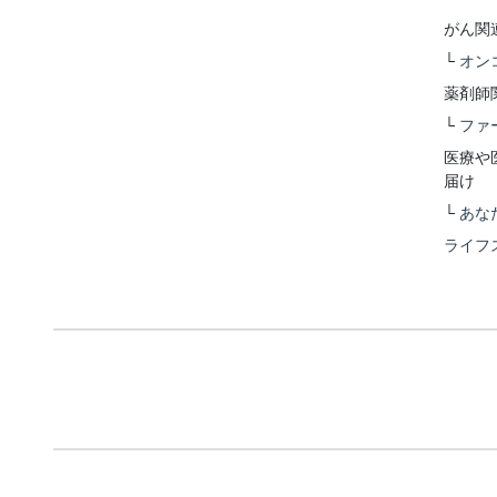
がん関
└
オン
薬剤師
└
ファ
医療や
届け
└
あな
ライフ