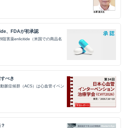
tide、FDAが初承認
害薬enlicitide（米国での商品名
指すべき
動脈症候群（ACS）は心血管イベン
場？