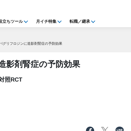
役立ちツール
月イチ特集
転職／継承
パグリフロジンに造影剤腎症の予防効果
造影剤腎症の予防効果
対照RCT