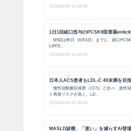
2026/08/05 18:45:00
1日1回経口投与のPCSK9阻害薬enlici
MSDは昨日（8月4日）までに、経口PCSK9阻
LIPFE...
2026/08/05 14:40:00
日本人ACS患者もLDL-C 40未満を目
慢性冠動脈症候群（CCS）と比べ、急性冠
ト再発リスクが高く、LD...
2026/08/05 05:00:00
MASLD診療、「迷い」を減らすAI登