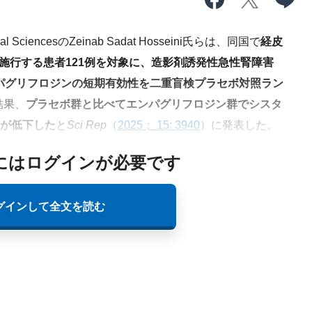
cal SciencesのZeinab Sadat Hosseini氏らは、同国で
経皮
を施行する患者121例を対象に、造影剤誘発性急性腎障害
薬エンパグリフロジンの短期有効性を二重盲検プラセボ対照ラン
結果、
プラセボ群と比べてエンパグリフロジン群でシスタ
クが低下した
と
Sci Rep
（
2025； 15: 3940
）に発表した。
にはログインが必要です
グインして全文を読む