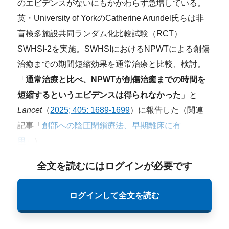
のエビデンスがないにもかかわらず急増している。
英・University of YorkのCatherine Arundel氏らは非
盲検多施設共同ランダム化比較試験（RCT）
SWHSI-2を実施。SWHSIにおけるNPWTによる創傷
治癒までの期間短縮効果を通常治療と比較、検討。
「
通常治療と比べ、NPWTが創傷治癒までの時間を
短縮するというエビデンスは得られなかった
」と
Lancet
（
2025; 405: 1689-1699
）に報告した（関連
記事「
創部への陰圧閉鎖療法、早期離床に有
用
」）。
全文を読むにはログインが必要です
ログインして全文を読む