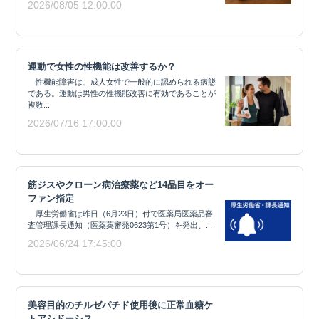
2026/08/05 12:00:00
運動で女性の性機能は改善するか？
性機能障害は、成人女性で一般的に認められる病態
である。運動は男性の性機能改善に有効であることが
複数...
2026/07/16 17:00:00
筋ジスやクローン病治療薬など14品目をオー
ファン指定
厚生労働省は昨日（6月23日）付で医薬局医薬品審
査管理課長通知（医薬薬審発0623第1号）を発出、...
2026/06/24 17:45:00
美容目的のチルゼパチド使用後に正常血糖ケ
トアシドーシス