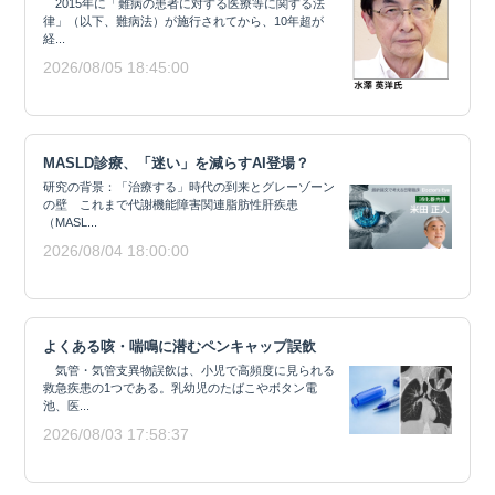
2015年に「難病の患者に対する医療等に関する法
律」（以下、難病法）が施行されてから、10年超が
経...
2026/08/05 18:45:00
MASLD診療、「迷い」を減らすAI登場？
研究の背景：「治療する」時代の到来とグレーゾーン
の壁 これまで代謝機能障害関連脂肪性肝疾患
（MASL...
2026/08/04 18:00:00
よくある咳・喘鳴に潜むペンキャップ誤飲
気管・気管支異物誤飲は、小児で高頻度に見られる
救急疾患の1つである。乳幼児のたばこやボタン電
池、医...
2026/08/03 17:58:37