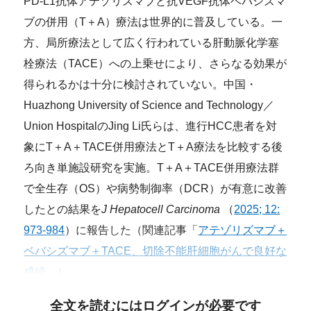
PD-L1抗体アテゾリズマブと抗VEGF抗体ベバシズマ
ブの併用（T＋A）療法は世界的に普及している。一
方、局所療法として広く行われている肝動脈化学塞
栓療法（TACE）への上乗せにより、さらなる効果が
得られるかは十分に検討されていない。中国・
Huazhong University of Science and Technology／
Union HospitalのJing Li氏らは、進行HCC患者を対
象にT＋A＋TACE併用療法とT＋A療法を比較する後
ろ向き単施設研究を実施。T＋A＋TACE併用療法群
で全生存（OS）や病勢制御率（DCR）が有意に改善
したとの結果を
J Hepatocell Carcinoma
（
2025; 12:
973-984
）に報告した（関連記事「
アテゾリズマブ＋
ベバシズマブ＋TACE、切除不能肝細胞がんで良好な
成績
」）。
全文を読むにはログインが必要です