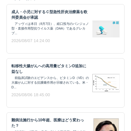
成人・小児に対するＣ型急性肝炎治療薬を欧
州委員会が承認
アッヴィは本日（8月7日）、経口投与のパンジェノ
型・直接作用型抗ウイルス薬（DAA）であるグレカ
プ...
2026/08/07 14:24:00
転移性大腸がんへの高用量ビタミンD追加に
益なし
前臨床試験のエビデンスから、ビタミンD（VD）の
大腸がんに対する抗腫瘍作用が示唆されている。米・
D...
2026/08/06 18:45:00
難病法施行から10年超、医療はどう変わっ
た？