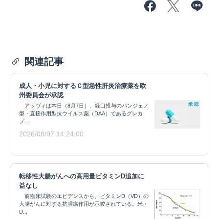
関連記事
成人・小児に対するＣ型急性肝炎治療薬を欧
州委員会が承認
アッヴィは本日（8月7日）、経口投与のパンジェノ
型・直接作用型抗ウイルス薬（DAA）であるグレカ
プ...
2026/08/07 14:24:00
転移性大腸がんへの高用量ビタミンD追加に
益なし
前臨床試験のエビデンスから、ビタミンD（VD）の
大腸がんに対する抗腫瘍作用が示唆されている。米・
D...