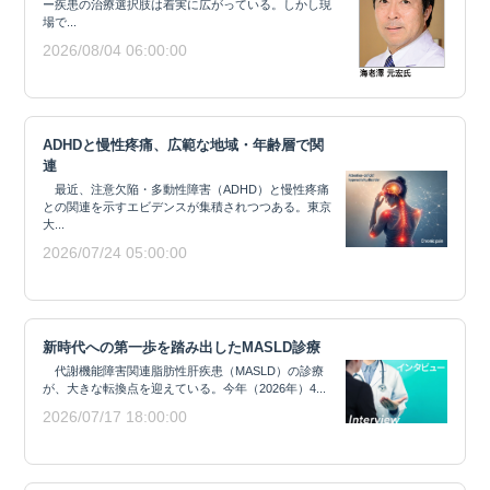
ー疾患の治療選択肢は着実に広がっている。しかし現
場で...
2026/08/04 06:00:00
ADHDと慢性疼痛、広範な地域・年齢層で関
連
最近、注意欠陥・多動性障害（ADHD）と慢性疼痛
との関連を示すエビデンスが集積されつつある。東京
大...
2026/07/24 05:00:00
新時代への第一歩を踏み出したMASLD診療
代謝機能障害関連脂肪性肝疾患（MASLD）の診療
が、大きな転換点を迎えている。今年（2026年）4...
2026/07/17 18:00:00