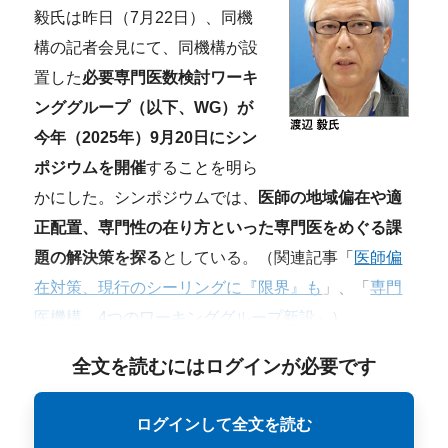
毅氏は昨日（7月22日）、同機
構の記者会見にて、同機構が設
置した
必要専門医数検討ワーキ
ンググループ（以下、WG）が
今年（2025年）9月20日にシン
ポジウムを開催
することを明ら
かにした。シンポジウムでは、
医師の地域偏在や適
正配置、専門性の在り方といった専門医をめぐる課
題の解決策を探る
としている。（関連記事「
医師偏
在対策、現行のシーリングに『限界』も
」、「
専門
医機構、4つのワーキンググループ新設
」）
全文を読むにはログインが必要です
ログインして全文を読む