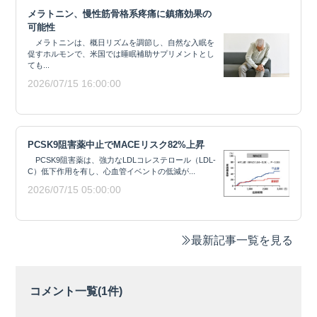
メラトニン、慢性筋骨格系疼痛に鎮痛効果の
可能性
メラトニンは、概日リズムを調節し、自然な入眠を
促すホルモンで、米国では睡眠補助サプリメントとし
ても...
2026/07/15 16:00:00
PCSK9阻害薬中止でMACEリスク82%上昇
PCSK9阻害薬は、強力なLDLコレステロール（LDL-
C）低下作用を有し、心血管イベントの低減が...
2026/07/15 05:00:00
最新記事一覧を見る
コメント一覧(
1
件)