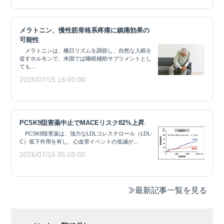
メラトニン、慢性筋骨格系疼痛に鎮痛効果の
可能性
メラトニンは、概日リズムを調節し、自然な入眠を
促すホルモンで、米国では睡眠補助サプリメントとし
ても...
2026/07/15 16:00:00
PCSK9阻害薬中止でMACEリスク82%上昇
PCSK9阻害薬は、強力なLDLコレステロール（LDL-
C）低下作用を有し、心血管イベントの低減が...
2026/07/15 05:00:00
最新記事一覧を見る