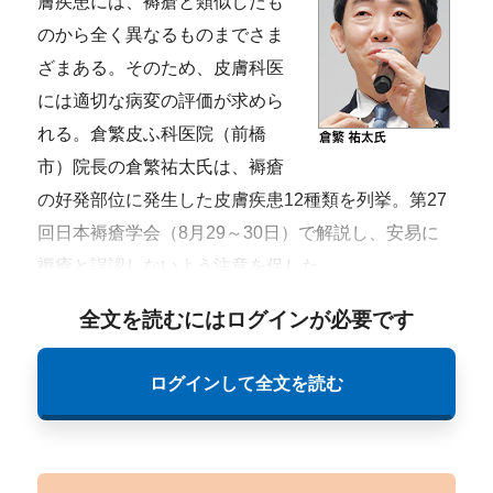
膚疾患には、褥瘡と類似したも
のから全く異なるものまでさま
ざまある。そのため、皮膚科医
には適切な病変の評価が求めら
れる。倉繁皮ふ科医院（前橋
市）院長の倉繁祐太氏は、褥瘡
の好発部位に発生した皮膚疾患12種類を列挙。第27
回日本褥瘡学会（8月29～30日）で解説し、安易に
褥瘡と誤認しないよう注意を促した。
全文を読むにはログインが必要です
ログインして全文を読む