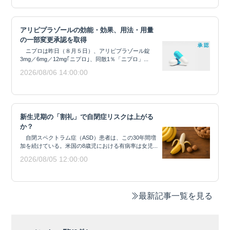
アリピプラゾールの効能・効果、用法・用量
の一部変更承認を取得
ニプロは昨日（８月５日）、アリピプラゾール錠
3mg／6mg／12mg｢ニプロ｣、同散1％「ニプロ」...
2026/08/06 14:00:00
新生児期の「割礼」で自閉症リスクは上がる
か？
自閉スペクトラム症（ASD）患者は、この30年間増
加を続けている。米国の8歳児における有病率は女児...
2026/08/05 12:00:00
最新記事一覧を見る