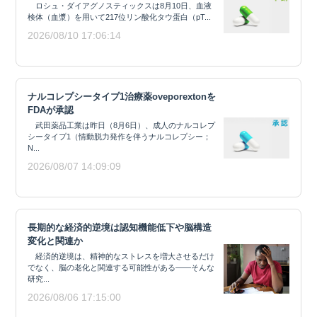
ロシュ・ダイアグノスティックスは8月10日、血液
検体（血漿）を用いて217位リン酸化タウ蛋白（pT...
2026/08/10 17:06:14
ナルコレプシータイプ1治療薬oveporextonを
FDAが承認
武田薬品工業は昨日（8月6日）、成人のナルコレプ
シータイプ1（情動脱力発作を伴うナルコレプシー；
N...
2026/08/07 14:09:09
長期的な経済的逆境は認知機能低下や脳構造
変化と関連か
経済的逆境は、精神的なストレスを増大させるだけ
でなく、脳の老化と関連する可能性がある——そんな
研究...
2026/08/06 17:15:00