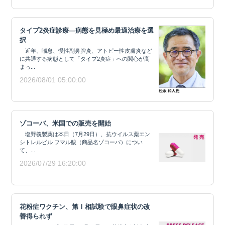
タイプ2炎症診療―病態を見極め最適治療を選
択
近年、喘息、慢性副鼻腔炎、アトピー性皮膚炎など
に共通する病態として「タイプ2炎症」への関心が高
まっ...
2026/08/01 05:00:00
ゾコーバ、米国での販売を開始
塩野義製薬は本日（7月29日）、抗ウイルス薬エン
シトレルビル フマル酸（商品名ゾコーバ）につい
て、...
2026/07/29 16:20:00
花粉症ワクチン、第Ⅰ相試験で眼鼻症状の改
善得られず