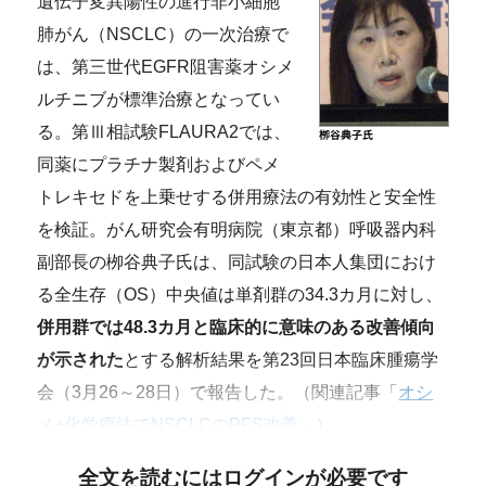
遺伝子変異陽性の進行非小細胞
肺がん（NSCLC）の一次治療で
は、第三世代EGFR阻害薬オシメ
ルチニブが標準治療となってい
る。第Ⅲ相試験FLAURA2では、
同薬にプラチナ製剤およびペメ
トレキセドを上乗せする併用療法の有効性と安全性
を検証。がん研究会有明病院（東京都）呼吸器内科
副部長の栁谷典子氏は、同試験の日本人集団におけ
る全生存（OS）中央値は単剤群の34.3カ月に対し、
併用群では48.3カ月と臨床的に意味のある改善傾向
が示された
とする解析結果を第23回日本臨床腫瘍学
会（3月26～28日）で報告した。（関連記事「
オシ
メ+化学療法でNSCLCのPFS改善
」）
全文を読むにはログインが必要です