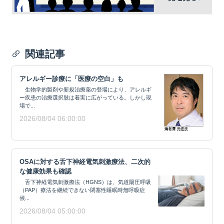
関連記事
アレルギー診療に「医療の空白」も
生物学的製剤や新規治療薬の登場により、アレルギ
ー疾患の治療選択肢は着実に広がっている。しかし現
場で...
2026/08/04 06:00:00
OSAに対する舌下神経電気刺激療法、二次的
な健康効果も確認
舌下神経電気刺激療法（HGNS）は、気道陽圧呼吸
（PAP）療法を継続できない閉塞性睡眠時無呼吸症
候...
2026/08/04 05:00:00