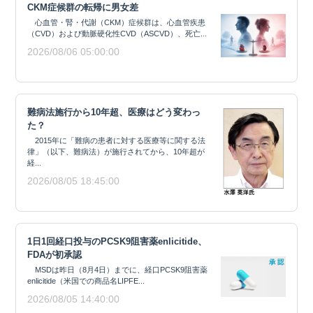
CKM症候群の転帰に男女差
心血管・腎・代謝（CKM）症候群は、心血管疾患
（CVD）および動脈硬化性CVD（ASCVD）、死亡...
2026/08/06 05:00:00
難病法施行から10年超、医療はどう変わっ
た？
2015年に「難病の患者に対する医療等に関する法
律」（以下、難病法）が施行されてから、10年超が
経...
2026/08/05 18:45:00
1日1回経口投与のPCSK9阻害薬enlicitide、
FDAが初承認
MSDは昨日（8月4日）までに、経口PCSK9阻害薬
enlicitide（米国での商品名LIPFE...
2026/08/05 14:40:00