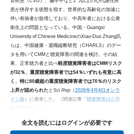
管疾患（CVD）、脳卒中など2つ以上の心代謝性疾
患が併存する状態を指す。世界的な高齢化の加速に
伴い有病者が急増しており、中高年者における公衆
衛生上の問題となっている。中国・Guangxi
University of Chinese MedicineのXiao-Duo Zhang氏
らは、中国健康・退職縦断研究（CHARLS）のデー
タを用いてCMMと聴覚障害の関連を検討。その結
果、正常聴力者と比べ
軽度聴覚障害者はCMMリスク
が32％、重度聴覚障害者では54％いずれも有意に高
く、特に60歳超の重度聴覚障害者では70％のリスク
上昇が認められた
と
Sci Rep
（
2026年4月4日オンラ
イン版
）に発表した。（関連記事「
聴覚障害は心不
全の発症リスク
」）
全文を読むにはログインが必要です