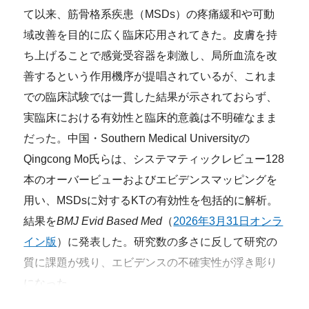
て以来、筋骨格系疾患（MSDs）の疼痛緩和や可動
域改善を目的に広く臨床応用されてきた。皮膚を持
ち上げることで感覚受容器を刺激し、局所血流を改
善するという作用機序が提唱されているが、これま
での臨床試験では一貫した結果が示されておらず、
実臨床における有効性と臨床的意義は不明確なまま
だった。中国・Southern Medical Universityの
Qingcong Mo氏らは、システマティックレビュー128
本のオーバービューおよびエビデンスマッピングを
用い、MSDsに対するKTの有効性を包括的に解析。
結果を
BMJ Evid Based Med
（
2026年3月31日オンラ
イン版
）に発表した。研究数の多さに反して研究の
質に課題が残り、エビデンスの不確実性が浮き彫り
になった。