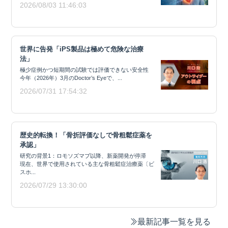
2026/08/03 11:46:03
世界に告発「iPS製品は極めて危険な治療
法」
極少症例かつ短期間の試験では評価できない安全性
今年（2026年）3月のDoctor’s Eyeで、...
2026/07/31 17:54:32
歴史的転換！「骨折評価なしで骨粗鬆症薬を
承認」
研究の背景1：ロモソズマブ以降、新薬開発が停滞
現在、世界で使用されている主な骨粗鬆症治療薬〔ビ
スホ...
2026/07/29 13:30:00
最新記事一覧を見る