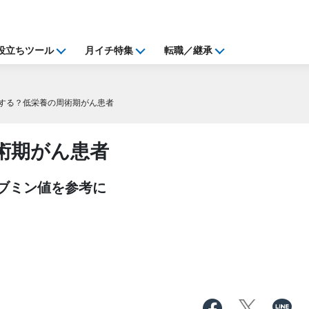
役立ちツール
月イチ特集
転職／継承
する？低栄養の周術期がん患者
術期がん患者
ルブミン値を参考に