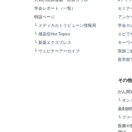
学会レポート（一覧）
セミナ
特設ページ
アンケ
└
メディカルトリビューン情報局
学会カ
└
感染症Hot Topics
エビで
└
新薬エクスプレス
キーワ
└
ウェビナーアーカイブ
医師ご
医学部
その他
がん関
└
オン
薬剤師
└
ファ
医療や
届け