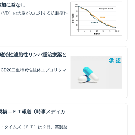
追加に益なし
（VD）の大腸がんに対する抗腫瘍作
・難治性濾胞性リンパ腫治療薬と
CD20二重特異性抗体エプコリタマ
規模―ＦＴ報道〔時事メディカ
・タイムズ（ＦＴ）は２日、英製薬