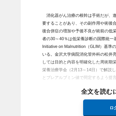
消化器がん治療の根幹は手術だが、
要することがあり、その副作用や術後
後合併症の増加や予後不良が術前の低
者の30～40％は低栄養診断の国際統一基準である
Initiative on Malnutrition
いる。金沢大学病院消化管外科の松井
しては目的と内容を明確化した周術期栄
栄養治療学会（2月13～14日）で解説
とプレアルブミン値で同定するよう提
全文を読む
ロ