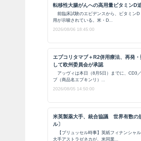
転移性大腸がんへの高用量ビタミンD
前臨床試験のエビデンスから、ビタミンD
用が示唆されている。米・D...
2026/08/06 18:45:00
エプコリタマブ＋R2併用療法、再発
して欧州委員会が承認
アッヴィは本日（8月5日）までに、CD3／
ブ（商品名エプキンリ）...
2026/08/05 14:50:00
米英製薬大手、統合協議 世界有数の
ル〕
【ブリュッセル時事】英紙フィナンシャル
大手アストラゼネカが、米同業...