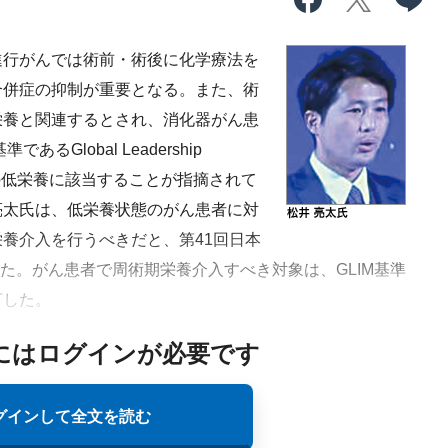
進行がんでは術前・術後に化学療法を
合併症の抑制が重要となる。また、術
栄養と関連するとされ、消化器がん患
Global Leadership
（GLIM）基準の低栄養に該当することが指摘されて
亮太氏は、低栄養状態のがん患者に対
養介入を行うべきだと、第41回日本
した。がん患者で周術期栄養介入すべき対象は、GLIM基準
言した。
にはログインが必要です
グインして全文を読む