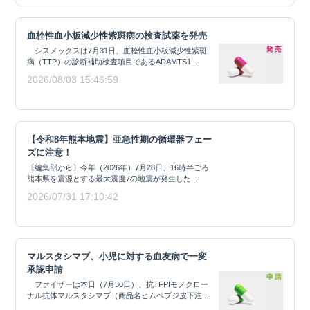
血栓性血小板減少性紫斑病の検査試薬を発売
シスメックスは7月31日、血栓性血小板減少性紫斑
病（TTP）の診断補助検査項目であるADAMTS1...
2026/08/03 15:46:59
【令和8年熊本地震】亜急性期の循環器フェー
ズに注意！
〔編集部から〕今年（2026年）7月28日、16時半ごろ
熊本県を震源とする最大震度7の地震が発生した...
2026/07/31 17:10:42
マルスタシマブ、小児に対する血友病で一変
承認申請
ファイザーは本日（7月30日）、抗TFPIモノクロー
ナル抗体マルスタシマブ（商品名ヒムペブジ皮下注...