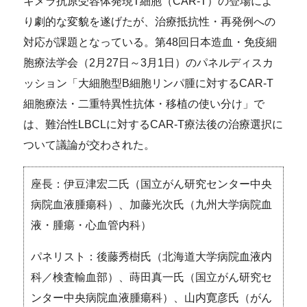
キメラ抗原受容体発現T細胞（CAR-T）の登場によ
り劇的な変貌を遂げたが、治療抵抗性・再発例への
対応が課題となっている。第48回日本造血・免疫細
胞療法学会（2月27日～3月1日）のパネルディスカ
ッション「大細胞型B細胞リンパ腫に対するCAR-T
細胞療法・二重特異性抗体・移植の使い分け」で
は、難治性LBCLに対するCAR-T療法後の治療選択に
ついて議論が交わされた。
座長：伊豆津宏二氏（国立がん研究センター中央
病院血液腫瘍科）、加藤光次氏（九州大学病院血
液・腫瘍・心血管内科）
パネリスト：後藤秀樹氏（北海道大学病院血液内
科／検査輸血部）、蒔田真一氏（国立がん研究セ
ンター中央病院血液腫瘍科）、山内寛彦氏（がん