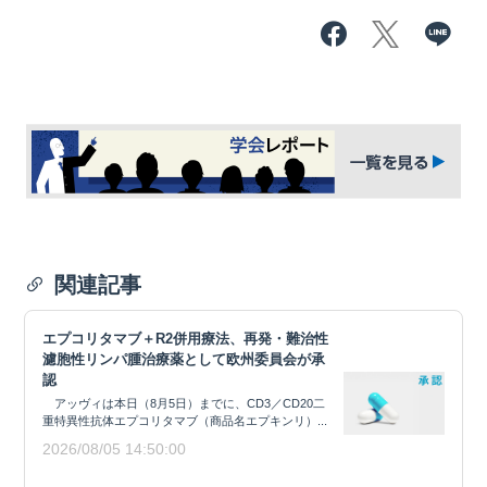
関連記事
エプコリタマブ＋R2併用療法、再発・難治性
濾胞性リンパ腫治療薬として欧州委員会が承
認
アッヴィは本日（8月5日）までに、CD3／CD20二
重特異性抗体エプコリタマブ（商品名エプキンリ）...
2026/08/05 14:50:00