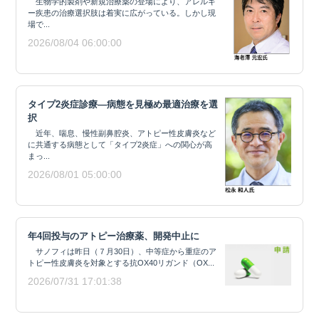
生物学的製剤や新規治療薬の登場により、アレルギ
ー疾患の治療選択肢は着実に広がっている。しかし現
場で...
2026/08/04 06:00:00
タイプ2炎症診療―病態を見極め最適治療を選
択
近年、喘息、慢性副鼻腔炎、アトピー性皮膚炎など
に共通する病態として「タイプ2炎症」への関心が高
まっ...
2026/08/01 05:00:00
年4回投与のアトピー治療薬、開発中止に
サノフィは昨日（７月30日）、中等症から重症のア
トピー性皮膚炎を対象とする抗OX40リガンド（OX...
2026/07/31 17:01:38