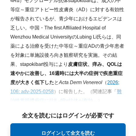
4Rα）モノクローナル抗体stapokibartは、成人の中
等症～重症アトピー性皮膚炎（AD）に対する有効性
が報告されているが、青少年におけるエビデンスは
乏しい。中国・The first Affiliated Hospital of
Wenzhou Medical UniversityのLubing Li氏らは、同
薬による治療を受けた中等症～重症ADの青少年患者
を対象に単施設後ろ向き観察研究を実施。その結
果、stapokibart投与により
皮膚症状、痒み、QOLは
速やかに改善し、16週時には大半の症例で疾患重症
度が大きく低下した
と
Acta Derm Venereol
（
2026;
106: adv-2025-0258
）に報告した。（関連記事「
難
治性掌蹠膿疱症に抗IL-4Rα抗体が有効
」）
全文を読むにはログインが必要です
ログインして全文を読む