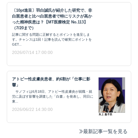
〔10pt進呈〕羽白誠氏が紹介した研究で、非
白斑患者と比べ白斑患者で特にリスクが高か
った精神疾患は？【MT医療検定 No.113】
（7/20まで）
記事に関する問題に正解するとポイントを進呈しま
す。チャンスは1回！記事を読んで確実にポイントを
GET...
2026/07/14 17:00:00
アトピー性皮膚炎患者、約6割が「仕事に影
響」
サノフィは6月18日、アトピー性皮膚炎が就職・就
労に及ぼす影響を調査した「白書」を発表し、同日に
東...
2026/06/22 14:30:00
最新記事一覧を見る