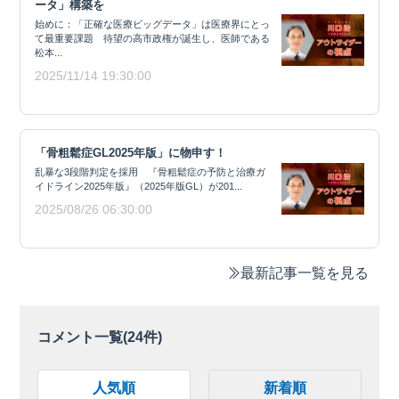
ータ」構築を
始めに：「正確な医療ビッグデータ」は医療界にとっ
て最重要課題 待望の高市政権が誕生し、医師である
松本...
2025/11/14 19:30:00
「骨粗鬆症GL2025年版」に物申す！
乱暴な3段階判定を採用 『骨粗鬆症の予防と治療ガ
イドライン2025年版』（2025年版GL）が201...
2025/08/26 06:30:00
最新記事一覧を見る
コメント一覧(
24
件)
人気順
新着順