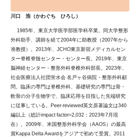
川口 浩（かわぐち ひろし）
1985年、東京大学医学部医学科卒業。同大学整形
外科助手、講師を経て2004年に助教授（2007年から
准教授）。2013年、JCHO東京新宿メディカルセン
ター脊椎脊髄センター・センター長。2019年、東京
脳神経センター・整形外科脊椎外科部長。2023年、
社会医療法人社団蛍水会 名戸ヶ谷病院・整形外科顧
問。臨床の専門は脊椎外科、基礎研究の専門は骨・
軟骨の分子生物学で、臨床応用を目指した先端研究
に従事している。Peer-reviewed英文原著論文は340
編以上（総計impact factor=2,032：2023年7月現
在）。2009年、米国整形外科学会（AAOS）の最高
賞Kappa Delta Awardをアジアで初めて受賞。2011