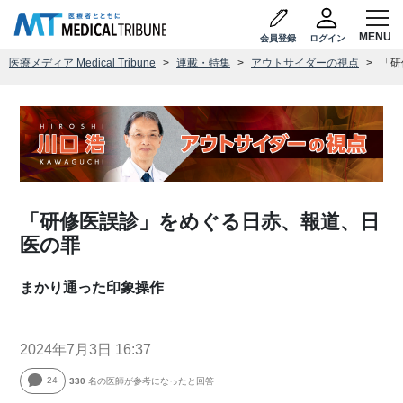
会員登録
ログイン
医療メディア Medical Tribune
連載・特集
アウトサイダーの視点
「研
「研修医誤診」をめぐる日赤、報道、日
医の罪
まかり通った印象操作
2024年7月3日 16:37
24
330
名の医師が参考になったと回答