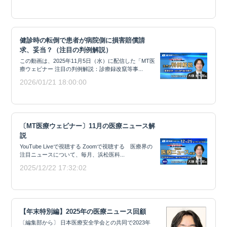
健診時の転倒で患者が病院側に損害賠償請
求、妥当？（注目の判例解説）
この動画は、2025年11月5日（水）に配信した「MT医
療ウェビナー 注目の判例解説：診療録改竄等事...
2026/01/21 18:00:00
〔MT医療ウェビナー〕11月の医療ニュース解
説
YouTube Liveで視聴する Zoomで視聴する 医療界の
注目ニュースについて、毎月、浜松医科...
2025/12/22 17:32:02
【年末特別編】2025年の医療ニュース回顧
〔編集部から〕 日本医療安全学会との共同で2023年