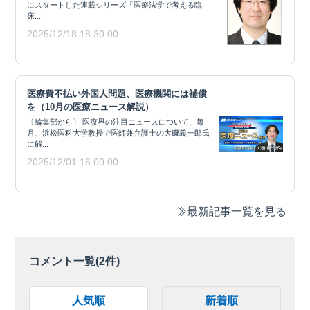
にスタートした連載シリーズ「医療法学で考える臨
床...
2025/12/18 18:30:00
医療費不払い外国人問題、医療機関には補償
を（10月の医療ニュース解説）
〔編集部から〕 医療界の注目ニュースについて、毎
月、浜松医科大学教授で医師兼弁護士の大磯義一郎氏
に解...
2025/12/01 16:00:00
最新記事一覧を見る
コメント一覧(
2
件)
人気順
新着順