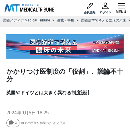
会員登録
ログイン
医療メディア Medical Tribune
連載・特集
医療法学で考える臨床の未来
かかりつけ医制度の「役割」、議論不十
分
英国やドイツとは大きく異なる制度設計
2024年9月5日 18:25
2
79
名の医師が参考になったと回答