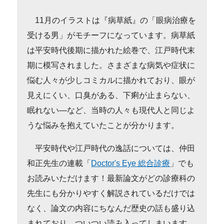
11月のイラストは『病草紙』の「眼病治療を
受ける男」がモチーフになっています。病草紙
は平安時代後期に描かれた絵巻で、江戸時代末
期に模写されました。さまざまな病気や症状に
悩む人々が少しコミカルに描かれており、眼が
見えにくい、口臭がある、下痢が止まらない、
眠れない―など、当時の人々も現代人と同じよ
うな悩みを抱えていたことが分かります。
平安時代や江戸時代の逸話については、仲田
和正先生の連載「
Doctor's Eye 総合診療
」でも
お読みいただけます！最新論文がどの診療科の
先生にも分かりやすく解説されているだけでは
なく、論文の内容にちなんだ歴史の話も盛り込
まれており、ついつい読み入ってしまいます。