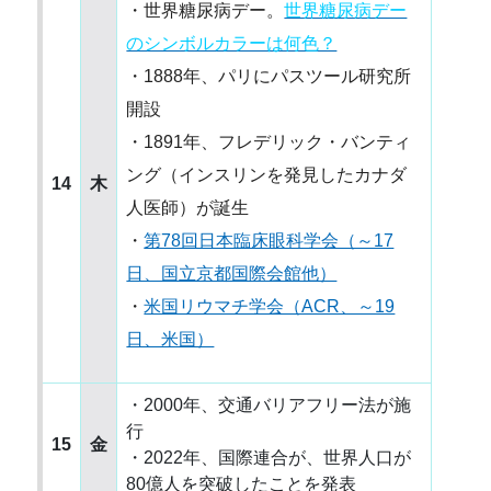
・世界糖尿病デー。
世界糖尿病デー
のシンボルカラーは何色？
・1888年、パリにパスツール研究所
開設
・1891年、フレデリック・バンティ
ング（インスリンを発見したカナダ
14
木
人医師）が誕生
・
第78回日本臨床眼科学会（～17
日、国立京都国際会館他）
・
米国リウマチ学会（ACR、～19
日、米国）
・2000年、交通バリアフリー法が施
行
15
金
・2022年、国際連合が、世界人口が
80億人を突破したことを発表