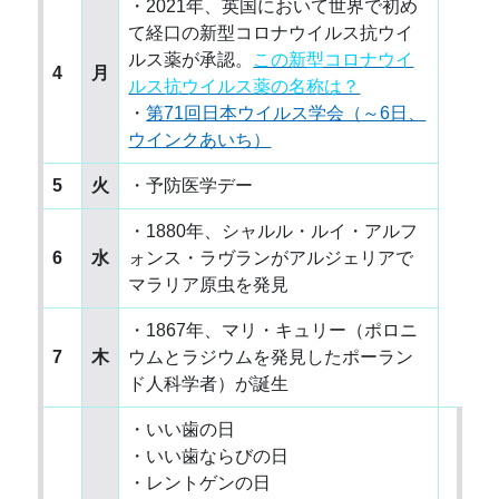
・2021年、英国において世界で初め
て経口の新型コロナウイルス抗ウイ
ルス薬が承認。
この新型コロナウイ
4
月
ルス抗ウイルス薬の名称は？
・
第71回日本ウイルス学会（～6日、
ウインクあいち）
5
火
・予防医学デー
・1880年、シャルル・ルイ・アルフ
6
水
ォンス・ラヴランがアルジェリアで
マラリア原虫を発見
・1867年、マリ・キュリー（ポロニ
7
木
ウムとラジウムを発見したポーラン
ド人科学者）が誕生
・いい歯の日
・いい歯ならびの日
・レントゲンの日