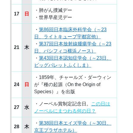
・肺がん撲滅デー
17
日
・世界早産児デー
・
第86回日本臨床外科学会（～23
日、ライトキューブ宇都宮他）
・
第37回日本放射線腫瘍学会（～23
21
木
日、パシフィコ横浜ノース）
・
第43回日本認知症学会（～23日、
ビッグパレットふくしま）
・1859年、チャールズ・ダーウィン
24
日
が『種の起源（On the Origin of
Species）』を出版
・ノーベル賞制定記念日。
この日は
27
水
ノーベルにまつわる何の日？
・
第38回日本エイズ学会（～30日、
28
木
京王プラザホテル）