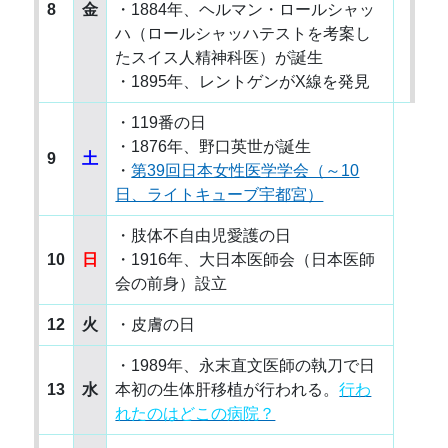
8
金
・1884年、ヘルマン・ロールシャッ
ハ（ロールシャッハテストを考案し
たスイス人精神科医）が誕生
・1895年、レントゲンがX線を発見
・119番の日
・1876年、野口英世が誕生
9
土
・
第39回日本女性医学学会（～10
日、ライトキューブ宇都宮）
・肢体不自由児愛護の日
10
日
・1916年、大日本医師会（日本医師
会の前身）設立
12
火
・皮膚の日
・1989年、永末直文医師の執刀で日
13
水
本初の生体肝移植が行われる。
行わ
れたのはどこの病院？