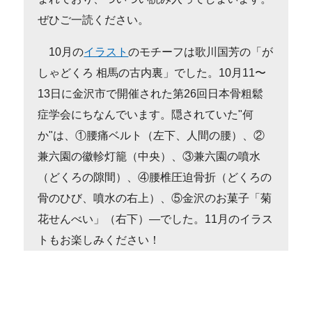
ぜひご一読ください。
10月の
イラスト
のモチーフは歌川国芳の「が
しゃどくろ 相馬の古内裏」でした。10月11〜
13日に金沢市で開催された第26回日本骨粗鬆
症学会にちなんでいます。隠されていた"何
か"は、①腰痛ベルト（左下、人間の腰）、②
兼六園の徽軫灯籠（中央）、③兼六園の噴水
（どくろの隙間）、④腰椎圧迫骨折（どくろの
骨のひび、噴水の右上）、⑤金沢のお菓子「菊
花せんべい」（右下）―でした。11月のイラス
トもお楽しみください！