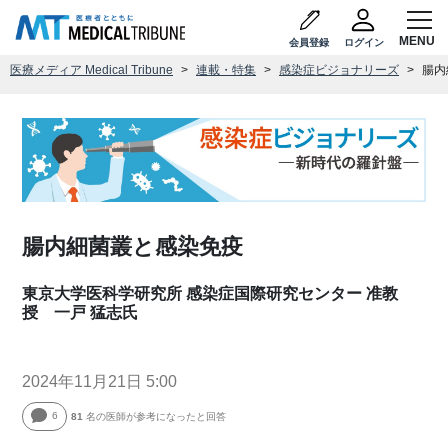
会員登録
ログイン
医療メディア Medical Tribune
連載・特集
感染症ビジョナリーズ
腸内
腸内細菌叢と感染免疫
東京大学医科学研究所 感染症国際研究センター 准教
授 一戸 猛志氏
2024年11月21日 5:00
6
81
名の医師が参考になったと回答