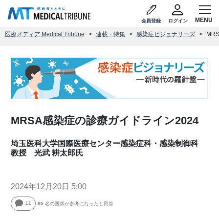
会員登録
ログイン
医療メディア Medical Tribune
連載・特集
感染症ビジョナリーズ
MR
MRSA感染症の診療ガイドライン2024
埼玉医科大学国際医療センター感染症科・感染制御科
教授 光武 耕太郎氏
2024年12月20日 5:00
11
85
名の医師が参考になったと回答