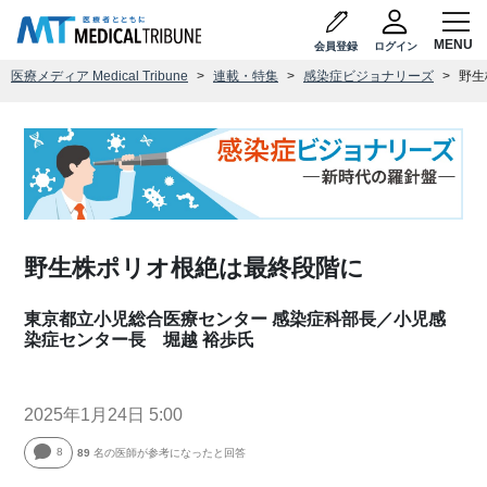
会員登録
ログイン
医療メディア Medical Tribune
連載・特集
感染症ビジョナリーズ
野生
野生株ポリオ根絶は最終段階に
東京都立小児総合医療センター 感染症科部長／小児感
染症センター長 堀越 裕歩氏
2025年1月24日 5:00
8
89
名の医師が参考になったと回答