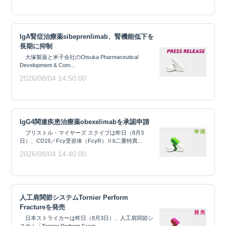
IgA腎症治療薬sibeprenlimab、腎機能低下を
長期に抑制
大塚製薬と米子会社のOtsuka Pharmaceutical
Development & Com...
2026/08/04 14:50:00
IgG4関連疾患治療薬obexelimabを承認申請
ブリストル・マイヤーズ スクイブは昨日（8月3
日）、CD19／Fcγ受容体（FcγR）Ⅱb二重特異...
2026/08/04 14:40:00
人工肩関節システムTornier Perform
Fractureを発売
日本ストライカーは昨日（8月3日）、人工肩関節シ
ステム「Tornier Perform Fract...