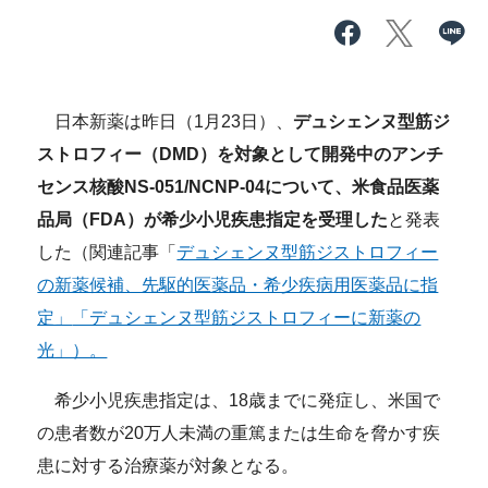
日本新薬は昨日（1月23日）、
デュシェンヌ型筋ジ
ストロフィー（DMD）を対象として開発中のアンチ
センス核酸NS-051/NCNP-04について、米食品医薬
品局（FDA）が希少小児疾患指定を受理した
と発表
した（関連記事「
デュシェンヌ型筋ジストロフィー
の新薬候補、先駆的医薬品・希少疾病用医薬品に指
定」
「デュシェンヌ型筋ジストロフィーに新薬の
光」）。
希少小児疾患指定は、18歳までに発症し、米国で
の患者数が20万人未満の重篤または生命を脅かす疾
患に対する治療薬が対象となる。