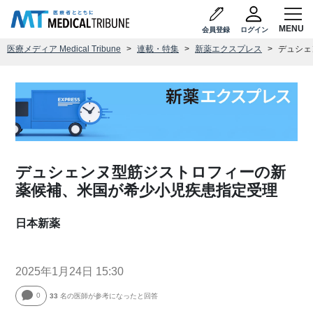
会員登録
ログイン
医療メディア Medical Tribune
連載・特集
新薬エクスプレス
デュシェ
デュシェンヌ型筋ジストロフィーの新
薬候補、米国が希少小児疾患指定受理
日本新薬
2025年1月24日 15:30
0
33
名の医師が参考になったと回答