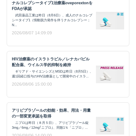
ナルコレプシータイプ1治療薬oveporextonを
FDAが承認
武田薬品工業は昨日（8月6日）、成人のナルコレプ
シータイプ1（情動脱力発作を伴うナルコレプシー；
N...
2026/08/07 14:09:09
HIV治療薬のイスラトラビル／レナカパビル
配合薬、ウイルス学的抑制を維持
ギリアド・サイエンシズとMSDは昨日（8月5日）、
週1回経口投与のHIV治療薬として開発中のイスラ...
2026/08/06 15:00:00
アリピプラゾールの効能・効果、用法・用量
の一部変更承認を取得
ニプロは昨日（８月５日）、アリピプラゾール錠
3mg／6mg／12mg｢ニプロ｣、同散1％「ニプロ」...
2026/08/06 14:00:00