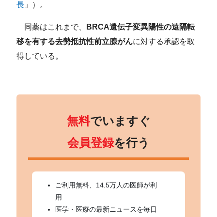
長
」）。
同薬はこれまで、
BRCA遺伝子変異陽性の遠隔転
移を有する去勢抵抗性前立腺がん
に対する承認を取
得している。
無料
でいますぐ
会員登録
を行う
ご利用無料、14.5万人の医師が利
用
医学・医療の最新ニュースを毎日