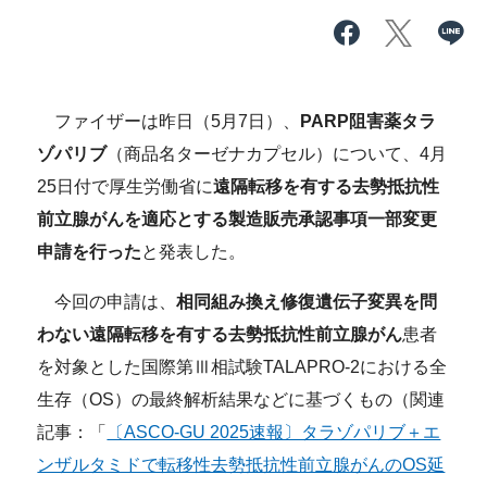
ファイザーは昨日（5月7日）、
PARP阻害薬タラ
ゾパリブ
（商品名ターゼナカプセル）について、4月
25日付で厚生労働省に
遠隔転移を有する去勢抵抗性
前立腺がんを適応とする製造販売承認事項一部変更
申請を行った
と発表した。
今回の申請は、
相同組み換え修復遺伝子変異を問
わない遠隔転移を有する去勢抵抗性前立腺がん
患者
を対象とした国際第Ⅲ相試験TALAPRO-2における全
生存（OS）の最終解析結果などに基づくもの（関連
記事：「
〔ASCO-GU 2025速報〕タラゾパリブ＋エ
ンザルタミドで転移性去勢抵抗性前立腺がんのOS延