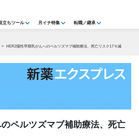
役立ちツール
月イチ特集
転職／継承
HER2陽性早期乳がんへのペルツズマブ補助療法、死亡リスク17％減
へのペルツズマブ補助療法、死亡