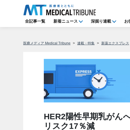
全記事一覧
新着ニュース
深掘り連載
お
医療メディア Medical Tribune
連載・特集
新薬エクスプレス
HER2陽性早期乳がん
リスク17％減