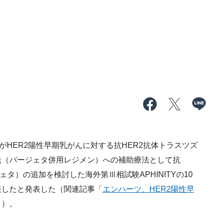
HER2陽性早期乳がんに対する抗HER2抗体トラスツズ
法（パージェタ併用レジメン）への補助療法として抗
タ）の追加を検討した海外第Ⅲ相試験APHINITYの10
表したと発表した（関連記事「
エンハーツ、HER2陽性早
」）。