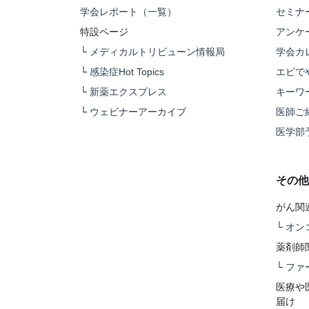
学会レポート（一覧）
セミナ
特設ページ
アンケ
└
メディカルトリビューン情報局
学会カ
└
感染症Hot Topics
エビで
└
新薬エクスプレス
キーワ
└
ウェビナーアーカイブ
医師ご
医学部
その他
がん関
└
オン
薬剤師
└
ファ
医療や
届け