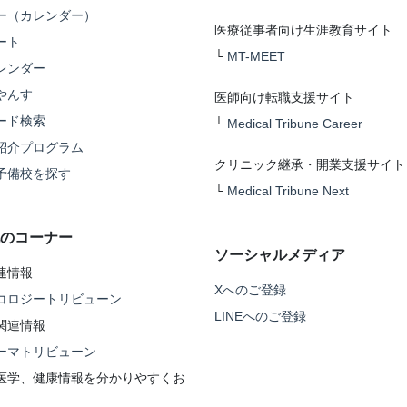
ー（カレンダー）
医療従事者向け生涯教育サイト
ート
└
MT-MEET
レンダー
やんす
医師向け転職支援サイト
ード検索
└
Medical Tribune Career
紹介プログラム
クリニック継承・開業支援サイト
予備校を探す
└
Medical Tribune Next
のコーナー
ソーシャルメディア
連情報
Xへのご登録
コロジートリビューン
LINEへのご登録
関連情報
ーマトリビューン
医学、健康情報を分かりやすくお