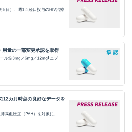
5日）、週1回経口投与のHIV治療
・用量の一部変更承認を取得
錠3mg／6mg／12mg｢ニプ
mitilの12カ月時点の良好なデータを
肺高血圧症（PAH）を対象に、