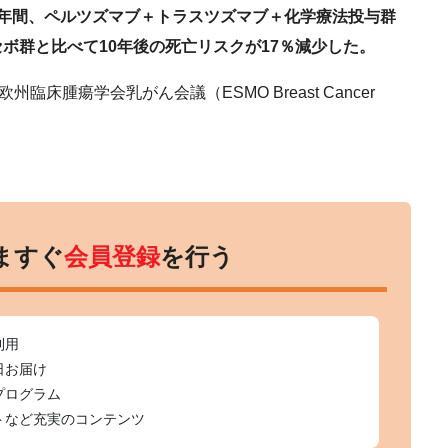
1年間、ペルツズマブ＋トラスツズマブ＋化学療法投与群
ボ群と比べて10年後の死亡リスクが17％減少した。
床腫瘍学会乳がん会議（ESMO Breast Cancer
ますぐ
会員登録
を行う
利用
日お届け
プログラム
トなど充実のコンテンツ