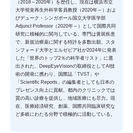
（2018～2020年）を歴任し、現在は横浜市立
大学視覚再生外科学客員教授（2020年～）およ
びデューク・シンガポール国立大学医学部
Adjunct Professor（2020年～）として国際共同
研究に積極的に関与している。専門は黄斑疾患
で、新規治療薬に関する特許を多数出願。スタ
ンフォード大学とエルゼビア社が2024年に発表
した「世界のトップ2％の科学者リスト」に選
出された。DeepEyeVisionの取締役としてAI技
術の開発に携わり、国際誌「TVST」や
「Scientific Reports」の編集者としても日本の
プレゼンス向上に貢献。都内のクリニックでは
質の高い診療を提供し、地域医療にも尽力。現
在、医療経済研究、創薬、国際共同臨床研究な
ど多岐にわたる分野で積極的に活動している。