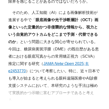
限界を感じることがあるのではないだろうか。
そのため、人工知能（AI）による画像解析技術が
進展する中で「
眼底画像や光干渉断層計（OCT）画
像といった定量的かつ非侵襲的な情報から、視力と
いう自覚的アウトカムをどこまで予測・代替できる
のか
」という問題に大きな関心が寄せられている。
今回は、糖尿病黄斑浮腫（DME）の既往歴がある患
者における眼底写真からの常用矯正視力（SCVA）
推定に関する研究（
JAMA Netw Open
2025; 8:
e2453770
）について考察したい。特に、近々日本で
も導入が始まると考えられる眼科遠隔医療やAI診療
支援システムにおいて、本研究のような手法は極め
て実践的かつ示唆に富むアプローチであると考え
る。