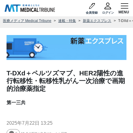
会員登録
ログイン
医療メディア Medical Tribune
連載・特集
新薬エクスプレス
T-DX
T-DXd＋ペルツズマブ、HER2陽性の進
行転移性・転移性乳がん一次治療で画期
的治療薬指定
第一三共
2025年7月22日 13:25