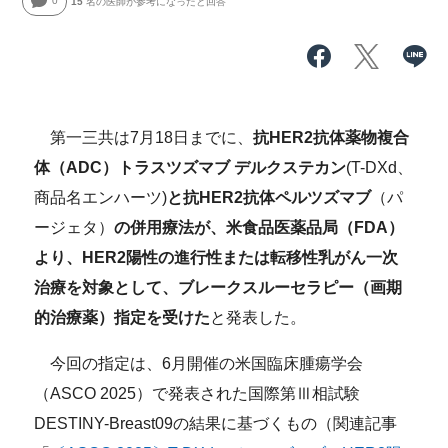
0
15
名の医師が参考になったと回答
第一三共は7月18日までに、
抗HER2抗体薬物複合
体（ADC）トラスツズマブ デルクステカン
(T-DXd、
商品名エンハーツ)
と抗HER2抗体ペルツズマブ
（パ
ージェタ）
の併用療法が、米食品医薬品局
（FDA）
より、HER2陽性の進行性または転移性乳がん一次
治療を対象として、ブレークスルーセラピー（画期
的治療薬）指定を受けた
と発表した。
今回の指定は、6月開催の米国臨床腫瘍学会
（ASCO 2025）で発表された国際第Ⅲ相試験
DESTINY-Breast09の結果に基づくもの（関連記事