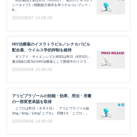
シータイプ1（情動脱力発作を伴うナルコレプシー；
N...
2026/08/07 14:09:09
HIV治療薬のイスラトラビル／レナカパビル
配合薬、ウイルス学的抑制を維持
ギリアド・サイエンシズとMSDは昨日（8月5日）、
週1回経口投与のHIV治療薬として開発中のイスラ...
2026/08/06 15:00:00
アリピプラゾールの効能・効果、用法・用量
の一部変更承認を取得
ニプロは昨日（８月５日）、アリピプラゾール錠
3mg／6mg／12mg｢ニプロ｣、同散1％「ニプロ」...
2026/08/06 14:00:00