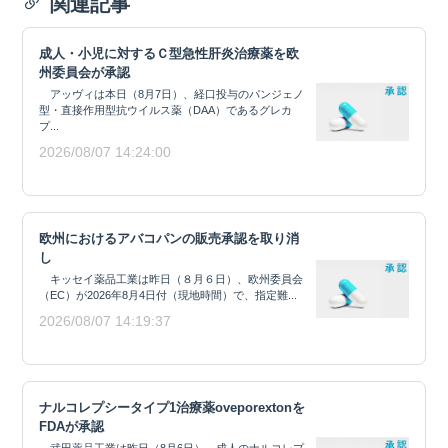
関連記事
成人・小児に対するＣ型急性肝炎治療薬を欧
州委員会が承認
アッヴィは本日（8月7日）、経口投与のパンジェノ
型・直接作用型抗ウイルス薬（DAA）であるグレカ
プ...
2026/08/07 14:24:00
欧州におけるアバコパンの販売承認を取り消
し
キッセイ薬品工業は昨日（８月６日）、欧州委員会
（EC）が2026年8月4日付（現地時間）で、指定難...
2026/08/07 14:19:37
ナルコレプシータイプ1治療薬oveporextonを
FDAが承認
武田薬品工業は昨日（8月6日）、成人のナルコレプ