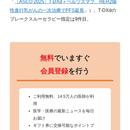
「
〔ASCO 2025〕T-DXd＋ペルツズマブ、HER2陽
性進行乳がんの一次治療でPFS延長
」）。T-DXdの
ブレークスルーセラピー指定は9件目。
無料
でいますぐ
会員登録
を行う
ご利用無料、14.5万人の医師が利
用
医学・医療の最新ニュースを毎日
お届け
ギフト券に交換可能なポイントプ