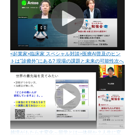
<起業家×臨床家 スペシャル対談>医療AI普及のヒン
トは"診療外"にある? 現場の課題と未来の可能性
次へ
越境がもたらす変化～留学とは一体何か？人生に変