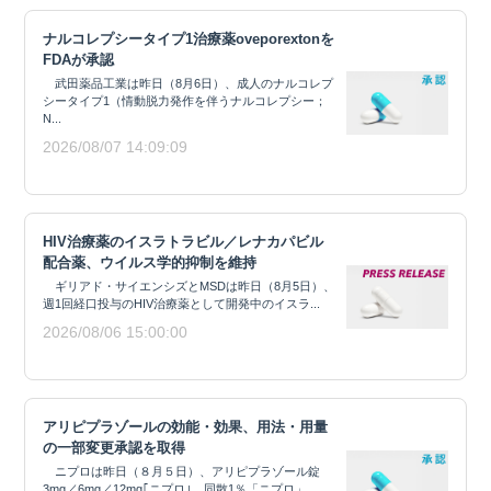
ナルコレプシータイプ1治療薬oveporextonを
FDAが承認
武田薬品工業は昨日（8月6日）、成人のナルコレプ
シータイプ1（情動脱力発作を伴うナルコレプシー；
N...
2026/08/07 14:09:09
HIV治療薬のイスラトラビル／レナカパビル
配合薬、ウイルス学的抑制を維持
ギリアド・サイエンシズとMSDは昨日（8月5日）、
週1回経口投与のHIV治療薬として開発中のイスラ...
2026/08/06 15:00:00
アリピプラゾールの効能・効果、用法・用量
の一部変更承認を取得
ニプロは昨日（８月５日）、アリピプラゾール錠
3mg／6mg／12mg｢ニプロ｣、同散1％「ニプロ」...