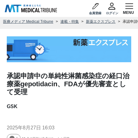
会員登録
ログイン
医療メディア Medical Tribune
連載・特集
新薬エクスプレス
承認申請
承認申請中の単純性淋菌感染症の経口治
療薬gepotidacin、FDAが優先審査とし
て受理
GSK
2025年8月27日 16:03