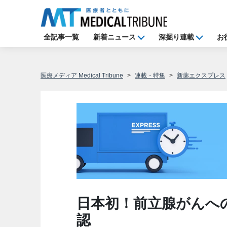
全記事一覧
新着ニュース
深掘り連載
お
医療メディア Medical Tribune
連載・特集
新薬エクスプレス
日本初！前立腺がんへ
認