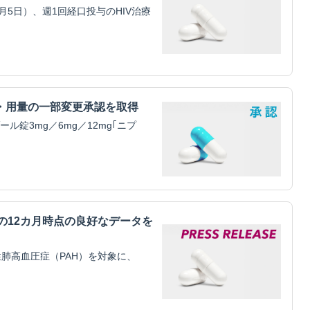
5日）、週1回経口投与のHIV治療
・用量の一部変更承認を取得
錠3mg／6mg／12mg｢ニプ
mitilの12カ月時点の良好なデータを
肺高血圧症（PAH）を対象に、