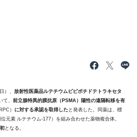
日）、
放射性医薬品ルテチウムビピボチドテトラキセタ
いて、
前立腺特異的膜抗原（PSMA）陽性の遠隔転移を有
RPC）
に対する承認を取得した
と発表した。同薬は、標
元素 ルテチウム-177）を組み合わせた薬物複合体。
本初
となる。