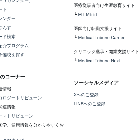
ー（カレンダー）
医療従事者向け生涯教育サイト
ート
└
MT-MEET
レンダー
やんす
医師向け転職支援サイト
ード検索
└
Medical Tribune Career
紹介プログラム
クリニック継承・開業支援サイト
予備校を探す
└
Medical Tribune Next
のコーナー
ソーシャルメディア
連情報
Xへのご登録
コロジートリビューン
LINEへのご登録
関連情報
ーマトリビューン
医学、健康情報を分かりやすくお