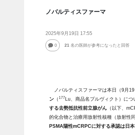
ノバルティスファーマ
2025年9月19日 17:55
0
21
名の医師が参考になったと回答
ノバルティスファーマは本日（9月19
177
ン
（
Lu、商品名プルヴィクト）につ
する去勢抵抗性前立腺がん
（以下、mC
的化合物と治療用放射性核種（放射性同位
PSMA陽性mCRPCに対する承認は日