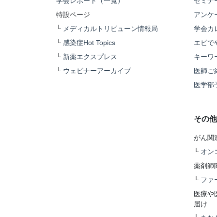
学会レポート（一覧）
セミナ
特設ページ
アンケ
└
メディカルトリビューン情報局
学会カ
└
感染症Hot Topics
エビで
└
新薬エクスプレス
キーワ
└
ウェビナーアーカイブ
医師ご
医学部
その他
がん関
└
オン
薬剤師
└
ファ
医療や
届け