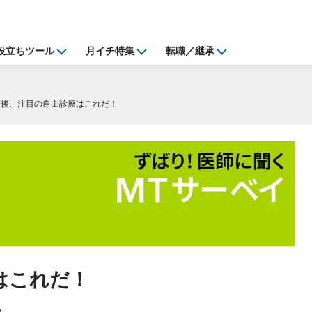
役立ちツール
月イチ特集
転職／継承
今後、注目の自由診療はこれだ！
はこれだ！