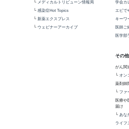
└
メディカルトリビューン情報局
学会カ
└
感染症Hot Topics
エビで
└
新薬エクスプレス
キーワ
└
ウェビナーアーカイブ
医師ご
医学部
その他
がん関
└
オン
薬剤師
└
ファ
医療や
届け
└
あな
ライフ