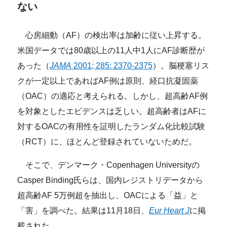
ない
心房細動（AF）の検出率は加齢に従い上昇する。
米国データでは80歳以上の11人中1人にAF診断歴が
あった（
JAMA
2001; 285: 2370-2375
）。脳梗塞リス
クが一定以上であればAF例は原則、経口抗凝固薬
（OAC）の適応と考えられる。しかし、超高齢AF例
を対象としたエビデンスは乏しい。超高齢者はAFに
対するOACの有用性を証明したランダム化比較試験
（RCT）に、ほとんど登録されていないためだ。
そこで、デンマーク・Copenhagen Universityの
Casper Binding氏らは、国内レジストリデータから
超高齢AF 5万例超を抽出し、OACによる「益」と
「害」を調べた。結果は11月18日、
Eur Heart J
に掲
載された。