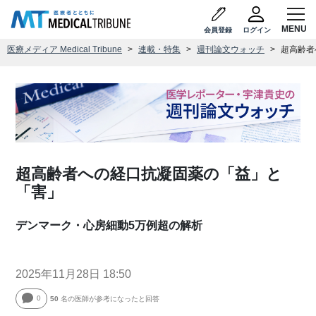
会員登録
ログイン
医療メディア Medical Tribune
連載・特集
週刊論文ウォッチ
超高齢者
超高齢者への経口抗凝固薬の「益」と
「害」
デンマーク・心房細動5万例超の解析
2025年11月28日 18:50
0
50
名の医師が参考になったと回答