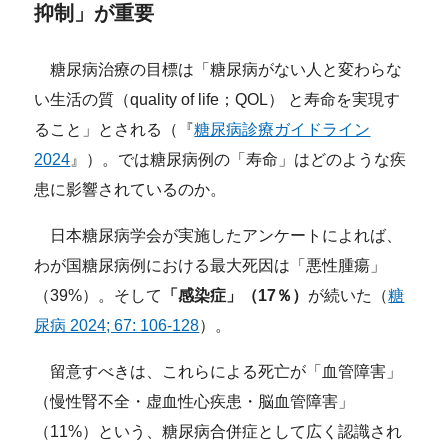
抑制」が重要
糖尿病治療の目標は「糖尿病がない人と変わらな
い生活の質（quality of life；QOL） と寿命を実現す
ること」とされる（『
糖尿病診療ガイドライン
2024
』）。では糖尿病例の「寿命」はどのような疾
患に影響されているのか。
日本糖尿病学会が実施したアンケートによれば、
わが国糖尿病例における最大死因は「悪性腫瘍」
（39%）。そして
「感染症」（17％）
が続いた（
糖
尿病 2024; 67: 106-128
）。
留意すべきは、これらによる死亡が「血管障害」
（慢性腎不全・虚血性心疾患・脳血管障害」
（11%）という、糖尿病合併症として広く認識され