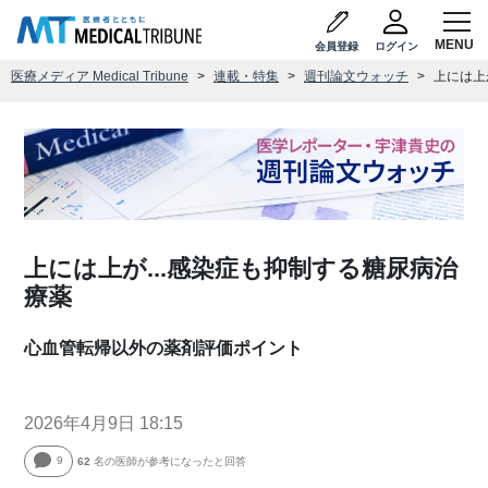
会員登録
ログイン
医療メディア Medical Tribune
連載・特集
週刊論文ウォッチ
上には上
上には上が...感染症も抑制する糖尿病治
療薬
心血管転帰以外の薬剤評価ポイント
2026年4月9日 18:15
9
62
名の医師が参考になったと回答