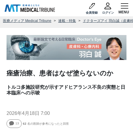
会員登録
ログイン
医療メディア Medical Tribune
連載・特集
ドクターズアイ 羽白誠（皮膚
痤瘡治療、患者はなぜ塗らないのか
トルコ多施設研究が示すアドヒアランス不良の実態と日
本臨床への示唆
2026年4月18日 7:00
13
62
名の医師が参考になったと回答