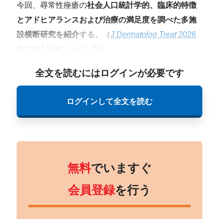
今回、尋常性痤瘡の
社会人口統計学的、臨床的特徴
とアドヒアランスおよび治療の満足度を調べた多施
設横断研究を紹介
する。（
J Dermatolog Treat
2026
年2月11日オンライン版
）
全文を読むにはログインが必要です
ログインして全文を読む
無料
でいますぐ
会員登録
を行う