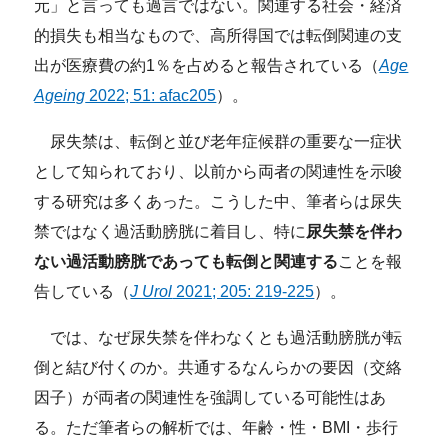
元」と言っても過言ではない。関連する社会・経済
的損失も相当なもので、高所得国では転倒関連の支
出が医療費の約1％を占めると報告されている（
Age
Ageing
2022; 51: afac205
）。
尿失禁は、転倒と並び老年症候群の重要な一症状
として知られており、以前から両者の関連性を示唆
する研究は多くあった。こうした中、筆者らは尿失
禁ではなく過活動膀胱に着目し、特に
尿失禁を伴わ
ない過活動膀胱
であっても転倒と関連する
ことを報
告している（
J Urol
2021; 205: 219-225
）。
では、なぜ尿失禁を伴わなくとも過活動膀胱が転
倒と結び付くのか。共通するなんらかの要因（交絡
因子）が両者の関連性を強調している可能性はあ
る。ただ筆者らの解析では、年齢・性・BMI・歩行