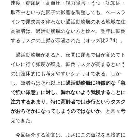
速度・糖尿病・高血圧・視力障害・うつ・認知症・
脳卒中といった因子の影響を調整しても、ベースラ
インで尿失禁を伴わない過活動膀胱のある地域在住
高齢者は、過活動膀胱のない方と比べ、翌年に転倒
するリスクの上昇が示唆された（オッズ比2.74）。
過活動膀胱があると、夜間に尿意で目が覚めてト
イレに行く頻度が増え、転倒リスクが高まるという
のは臨床的にも考えやすいシナリオである。しか
し、筆者らはそれ以上に
過活動膀胱に特徴的な「急
で強い尿意」に対し、漏れないよう我慢することに
注力するあまり、特に高齢者では歩行というタスク
がおろそかになってしまうのではないか
、と常々考
えてきた。
今回紹介する論文は、まさにこの仮説を直接的に