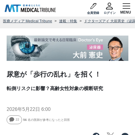
会員登録
ログイン
医療メディア Medical Tribune
連載・特集
ドクターズアイ 大前憲史（泌
尿意が「歩行の乱れ」を招く！
転倒リスクに影響？高齢女性対象の横断研究
2026年5月22日 6:00
22
56
名の医師が参考になったと回答