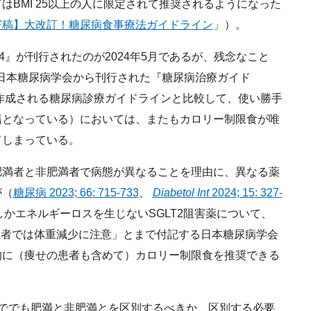
BMI 25以上の人に限定されて推奨されるようになった
寄稿】大改訂！糖尿病食事療法ガイドライン
」）。
』が刊行されたのが2024年5月であるが、残念なこと
く日本糖尿病学会から刊行された『糖尿病治療ガイド
に作成される糖尿病診療ガイドラインと比較して、使い勝手
籍となっている）においては、またもカロリー制限食が唯
てしまっている。
満者と非肥満者で病態が異なることを理由に、異なる薬
が（
糖尿病 2023; 66: 715-733
、
Diabetol Int
2024; 15: 327-
どしかエネルギーロスを生じないSGLT2阻害薬について、
の患者では体重減少に注意」とまで付記する日本糖尿病学会
的に（痩せの患者も含めて）カロリー制限食を推奨できる
ででも肥満と非肥満とを区別するべきか、区別する必要