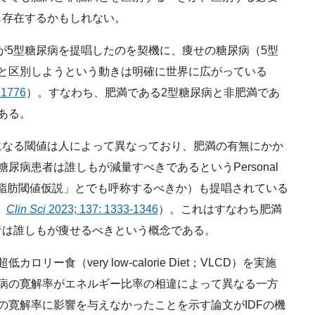
も存在するかもしれない。
）が5型糖尿病を提唱したのを契機に、痩せの糖尿病（5型
と区別しようという動きは明確に世界に広がっている
e1776
）。すなわち、肥満である2型糖尿病と非肥満であ
ある。
なる閾値は人によって異なっており、肥満の有無にかか
尿病患者は誰しもが減量すべきであるというPersonal
s（「個人別体脂肪閾値仮説」とでも呼称するべきか）も提唱されている
、
Clin Sci
2023; 137: 1333-1346
）。これはすなわち肥満
者は誰しもが痩せるべきという概念である。
食（very low-calorie Diet；VLCD）を実施
病の寛解率がエネルギー比率の相違によって異なる一方
の寛解率に影響を与えなかったことを示す論文がIDFの機