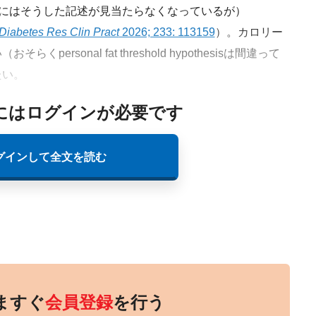
トにはそうした記述が見当たらなくなっているが）
Diabetes Res Clin Pract
2026; 233: 113159
）。カロリー
rsonal fat threshold hypothesisは間違って
たい。
にはログインが必要です
グインして全文を読む
ますぐ
会員登録
を行う