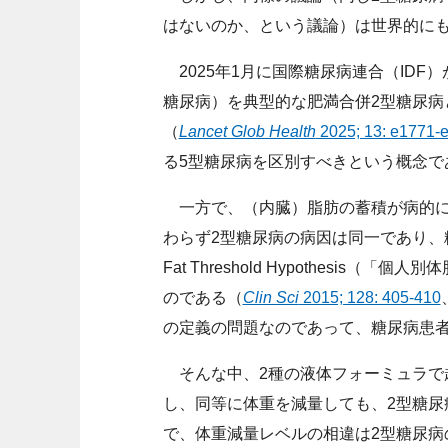
はないのか、という議論）は世界的に
2025年1月に国際糖尿病連合（IDF
糖尿病）を典型的な肥満合併2型糖尿病
（
Lancet Glob Health
2025; 13: e1771-
る5型糖尿病を区別すべきという概念で
一方で、（内臓）脂肪の蓄積が病的に
わらず2型糖尿病の病因は同一であり、糖
Fat Threshold Hypothesi
のである（
Clin Sci
2015; 128: 405-410
の定義の問題なのであって、糖尿病患
そんな中、2種の液体フォーミュラで超低カロリー
し、同等に体重を減量しても、2型糖尿
で、体重減量レベルの相違は2型糖尿病