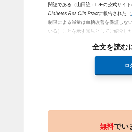
関誌である（山田註：IDFの公式サイ
Diabetes Res Clin Pract
に報告された（
制限による減量は血糖改善を保証しない（おそらくpe
いる）ことを示す知見としてご紹介し
全文を読む
ロ
無料
でい