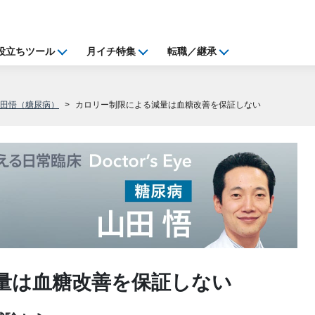
役立ちツール
月イチ特集
転職／継承
山田悟（糖尿病）
カロリー制限による減量は血糖改善を保証しない
量は血糖改善を保証しない