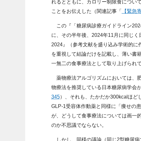
れるとともに、カロリー制限食については
ことをお伝えした（関連記事「
【緊急
この『「糖尿病診療ガイドライン2024
に、その半年後、2024年11月に同じ
2024』（参考文献を盛り込み学術的
を重視して結論だけを記載し、薄い書
一無二の食事療法として取り上げられ
薬物療法アルゴリズムにおいては、肥
物療法を推奨している日本糖尿病学会
345
）、それも、たかだか300kcalほ
GLP-1受容体作動薬と同様に「痩せ
が、どうして食事療法については画一
のか不思議でならない。
しかし、同様の議論（同じ2型糖尿病