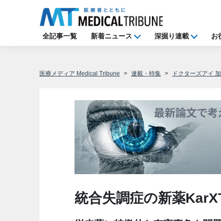
全記事一覧
新着ニュース
深掘り連載
お
医療メディア Medical Tribune
連載・特集
ドクターズアイ 
統合失調症の新薬Kar