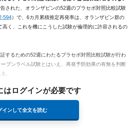
より報告された、オランザピンの52週のプラセボ対照比較試験
2-594
）で、6カ月累積推定再発率は、オランザピン群の
極めて高く、これを機にこうした試験が倫理的に許容されるの
検証するための52週にわたるプラセボ対照比較試験が行わ
オープンラベル試験とはいえ、再発予防効果の有無を判断
れる。
にはログインが必要です
グインして全文を読む