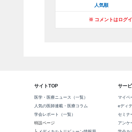
人気順
※ コメントはログ
サイトTOP
サービ
医学・医療ニュース（一覧）
マイペ
人気の医師連載・医療コラム
eディ
学会レポート（一覧）
セミナ
特設ページ
アンケ
└
メディカルトリビューン情報局
学会カ