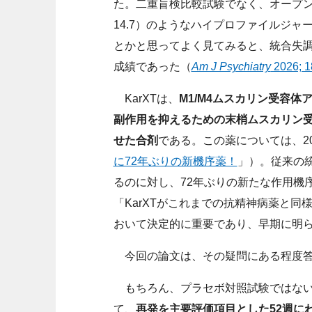
た。二重盲検比較試験でなく、オープ
14.7）のようなハイプロファイルジ
とかと思ってよく見てみると、統合失調
成績であった（
Am J Psychiatry
2026; 1
KarXTは、
M1/M4ムスカリン受容体
副作用を抑えるための末梢ムスカリン受容
せた合剤
である。この薬については、20
に72年ぶりの新機序薬！
」）。従来の
るのに対し、72年ぶりの新たな作用機
「KarXTがこれまでの抗精神病薬と
おいて決定的に重要であり、早期に明
今回の論文は、その疑問にある程度答
もちろん、プラセボ対照試験ではない
て、
再発を主要評価項目とした52週に