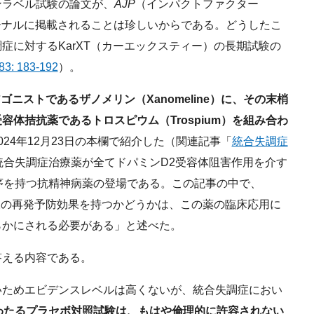
ンラベル試験の論文が、
AJP
（インパクトファクター
ャーナルに掲載されることは珍しいからである。どうしたこ
症に対するKarXT（カーエックスティー）の長期試験の
83: 183-192
）。
アゴニストであるザノメリン（Xanomeline）に、その末梢
体拮抗薬であるトロスピウム（Trospium）を組み合わ
24年12月23日の本欄で紹介した（関連記事「
統合失調症
統合失調症治療薬が全てドパミンD2受容体阻害作用を介す
序を持つ抗精神病薬の登場である。この記事の中で、
同様の再発予防効果を持つかどうかは、この薬の臨床応用に
らかにされる必要がある」と述べた。
える内容である。
ためエビデンスレベルは高くないが、統合失調症におい
わたるプラセボ対照試験は、もはや倫理的に許容されない