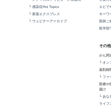
└
感染症Hot Topics
エビで
└
新薬エクスプレス
キーワ
└
ウェビナーアーカイブ
医師ご
医学部
その他
がん関
└
オン
薬剤師
└
ファ
医療や
届け
└
あな
ライフ