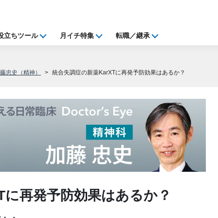
役立ちツール
月イチ特集
転職／継承
加藤忠史（精神）
統合失調症の新薬KarXTに再発予防効果はあるか？
XTに再発予防効果はあるか？