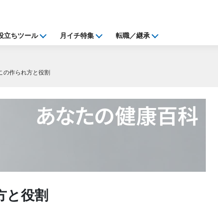
役立ちツール
月イチ特集
転職／継承
っこの作られ方と役割
方と役割