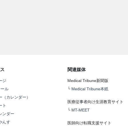
ス
関連媒体
ージ
Medical Tribune新聞版
テール
└
Medical Tribune本紙
ー（カレンダー）
医療従事者向け生涯教育サイト
ート
└
MT-MEET
レンダー
やんす
医師向け転職支援サイト