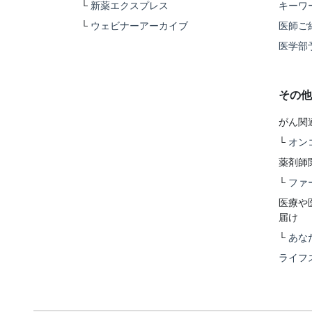
└
新薬エクスプレス
キーワ
└
ウェビナーアーカイブ
医師ご
医学部
その他
がん関
└
オン
薬剤師
└
ファ
医療や
届け
└
あな
ライフ