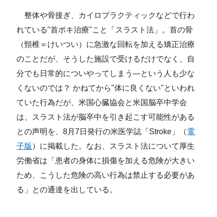
整体や骨接ぎ、カイロプラクティックなどで行わ
れている"首ポキ治療"こと「スラスト法」。首の骨
（頸椎＝けいつい）に急激な回転を加える矯正治療
のことだが、そうした施設で受けるだけでなく、自
分でも日常的についやってしまう―という人も少な
くないのでは？ かねてから"体に良くない"といわれ
ていた行為だが、米国心臓協会と米国脳卒中学会
は、スラスト法が脳卒中を引き起こす可能性がある
との声明を、8月7日発行の米医学誌「Stroke」（
電
子版
）に掲載した。なお、スラスト法について厚生
労働省は「患者の身体に損傷を加える危険が大きい
ため、こうした危険の高い行為は禁止する必要があ
る」との通達を出している。