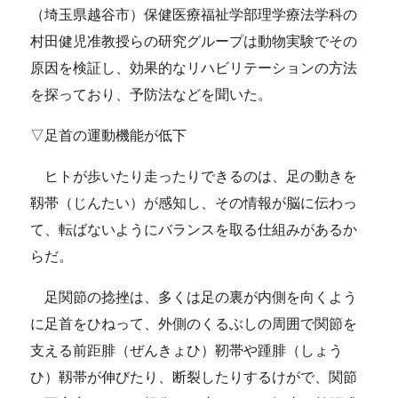
（埼玉県越谷市）保健医療福祉学部理学療法学科の
村田健児准教授らの研究グループは動物実験でその
原因を検証し、効果的なリハビリテーションの方法
を探っており、予防法などを聞いた。
▽足首の運動機能が低下
ヒトが歩いたり走ったりできるのは、足の動きを
靱帯（じんたい）が感知し、その情報が脳に伝わっ
て、転ばないようにバランスを取る仕組みがあるか
らだ。
足関節の捻挫は、多くは足の裏が内側を向くよう
に足首をひねって、外側のくるぶしの周囲で関節を
支える前距腓（ぜんきょひ）靭帯や踵腓（しょう
ひ）靱帯が伸びたり、断裂したりするけがで、関節