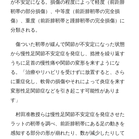
が不安定になる。損傷の程度によって軽度（前距腓
靭帯の部分損傷）、中等度（前距腓靭帯の完全損
傷）、重度（前距腓靭帯と踵腓靭帯の完全損傷）に
分類される。
傷ついた靭帯が緩んで関節が不安定になった状態
から慢性足関節不安定症を発症し、捻挫を繰り返す
うちに足首の慢性痛や関節の変形を来すようにな
る。「治療やリハビリを受けずに放置すると、さら
に重症化し、軟骨の損傷やそれによって炎症を来す
変形性足関節症などを引き起こす可能性がありま
す」
村田准教授らは慢性足関節不安定症を発症させた
ラットの靭帯を調べ、前距腓靭帯にある足の動きを
感知する部分の形が崩れたり、数が減少したりして