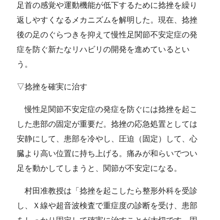
足首の感覚や運動機能が低下するために捻挫を繰り
返しやすくなるメカニズムを解明した。現在、捻挫
後の足のぐらつきを抑えて慢性足関節不安定症の発
症を防ぐ新たなリハビリの開発を進めているとい
う。
▽捻挫を確実に治す
慢性足関節不安定症の発症を防ぐには捻挫を起こ
した患部の固定が重要だ。捻挫の応急処置としては
安静にして、患部を冷やし、圧迫（固定）して、心
臓より高い位置に持ち上げる。痛みが和らいでつい
足を動かしてしまうと、関節が不安定になる。
村田准教授は「捻挫を起こしたら整形外科を受診
し、Ｘ線や超音波検査で重症度の診断を受け、患部