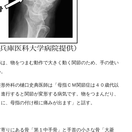
は、物をつまむ動作で大きく動く関節のため、手の使い
い。
形外科の樋口史典医師は「母指ＣＭ関節症は４０歳代以
、進行すると関節が変形する病気です。物をつまんだり、
きに、母指の付け根に痛みが出ます」と話す。
寄りにある骨「第１中手骨」と手首の小さな骨「大菱