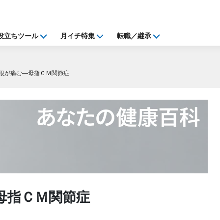
役立ちツール
月イチ特集
転職／継承
根が痛む―母指ＣＭ関節症
母指ＣＭ関節症