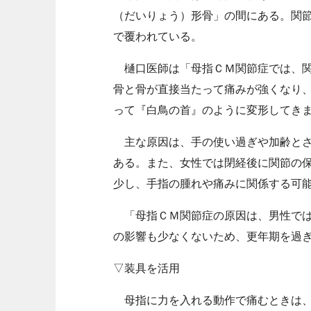
（だいりょう）形骨」の間にある。関
で覆われている。
樋口医師は「母指ＣＭ関節症では、関
骨と骨が直接当たって痛みが強くなり
って『白鳥の首』のように変形してき
主な原因は、手の使い過ぎや加齢とさ
ある。また、女性では閉経後に関節の
少し、手指の腫れや痛みに関係する可
「母指ＣＭ関節症の原因は、男性では
の影響も少なくないため、更年期を過
▽装具を活用
母指に力を入れる動作で痛むときは、