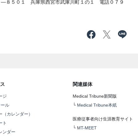
―８５０１ 兵庫県西宮市武庫川町１の１ 電話０７９
ス
関連媒体
ージ
Medical Tribune新聞版
テール
└
Medical Tribune本紙
ー（カレンダー）
医療従事者向け生涯教育サイト
ート
└
MT-MEET
レンダー