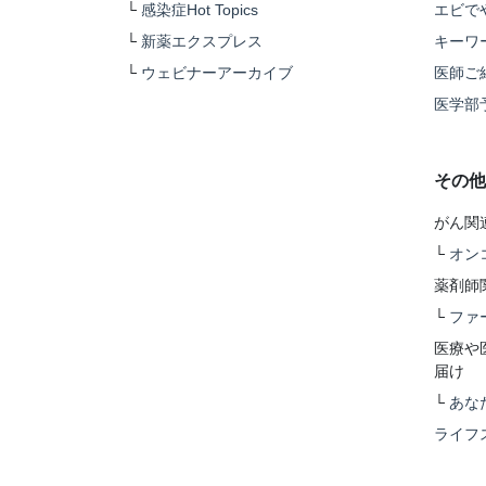
└
感染症Hot Topics
エビで
└
新薬エクスプレス
キーワ
└
ウェビナーアーカイブ
医師ご
医学部
その他
がん関
└
オン
薬剤師
└
ファ
医療や
届け
└
あな
ライフ