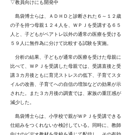
▽教員向けにも開発中
島袋博士らは、ＡＤＨＤと診断された６～１２歳
の子を持つ母親１２４人を、ＷＰＪを受講する６５
人と、子どもがペアトレ以外の通常の医療を受ける
５９人に無作為に分けて比較する試験を実施。
分析の結果、子どもが通常の医療を受けた母親に
比べて、ＷＰＪを受講した母親では、受講直後と受
講３カ月後ともに育児ストレスの低下、子育てスタ
イルの改善、子育てへの自信の増加などの効果が示
された。また３カ月後の調査では、家族の重圧感が
減少した。
島袋博士らは、小学校で親がＷＰＪを受講できる
仕組みをつくれないか検討している。同時に、教師
向けのビデオ教材を学校を通じて配信し、その有効