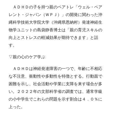
ＡＤＨＤの子を持つ親のペアトレ「ウェル・ペア
レント・ジャパン（ＷＰＪ）」の開発に関わった沖
縄科学技術大学院大学（沖縄県恩納村）発達神経生
物学ユニットの島袋静香博士は「親の育児スキルの
向上とストレスの軽減効果が期待できます」と話
す。
▽親の心のケア学ぶ
ＡＤＨＤは神経発達障害の一つで、年齢に不相応
な不注意、衝動性や多動性を特徴とする。行動面で
困難を示し、社会活動や学業に支障を来す場合が多
い。２０２２年の文部科学省の調査では、通常学級
の小中学生でこれらの問題を示す割合は４．０％に
上った。