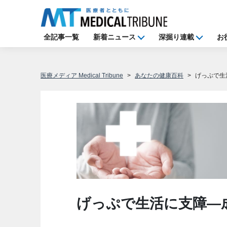
全記事一覧
新着ニュース
深掘り連載
お
医療メディア Medical Tribune
あなたの健康百科
げっぷで生
げっぷで生活に支障―