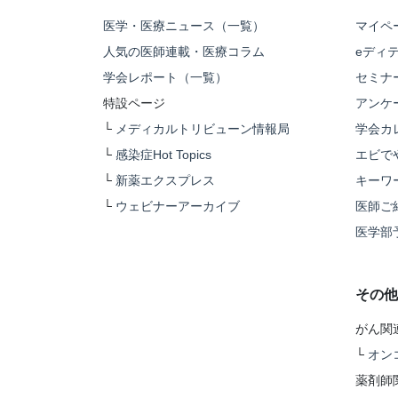
医学・医療ニュース（一覧）
マイペ
人気の医師連載・医療コラム
eディ
学会レポート（一覧）
セミナ
特設ページ
アンケ
└
メディカルトリビューン情報局
学会カ
└
感染症Hot Topics
エビで
└
新薬エクスプレス
キーワ
└
ウェビナーアーカイブ
医師ご
医学部
その他
がん関
└
オン
薬剤師