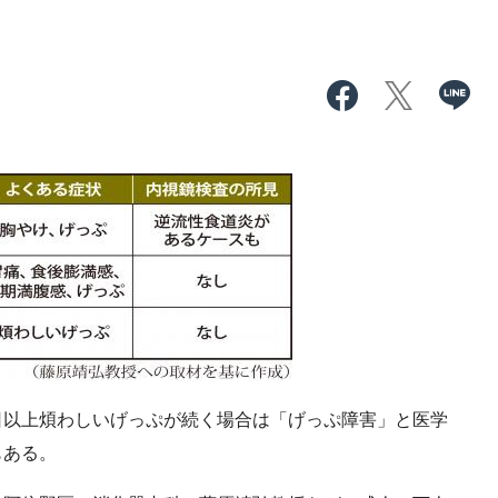
以上煩わしいげっぷが続く場合は「げっぷ障害」と医学
もある。