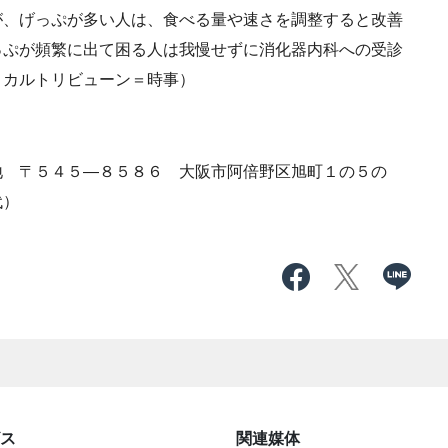
、げっぷが多い人は、食べる量や速さを調整すると改善
っぷが頻繁に出て困る人は我慢せずに消化器内科への受診
ィカルトリビューン＝時事）
 〒５４５―８５８６ 大阪市阿倍野区旭町１の５の
代）
ス
関連媒体