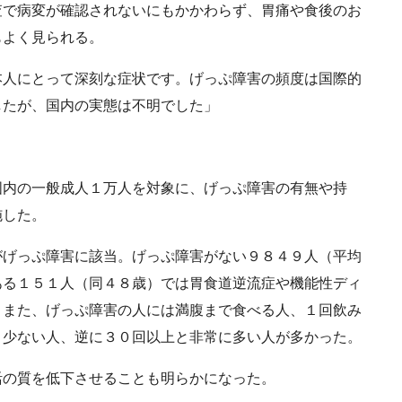
で病変が確認されないにもかかわらず、胃痛や食後のお
もよく見られる。
人にとって深刻な症状です。げっぷ障害の頻度は国際的
したが、国内の実態は不明でした」
内の一般成人１万人を対象に、げっぷ障害の有無や持
施した。
げっぷ障害に該当。げっぷ障害がない９８４９人（平均
ある１５１人（同４８歳）では胃食道逆流症や機能性ディ
。また、げっぷ障害の人には満腹まで食べる人、１回飲み
と少ない人、逆に３０回以上と非常に多い人が多かった。
の質を低下させることも明らかになった。