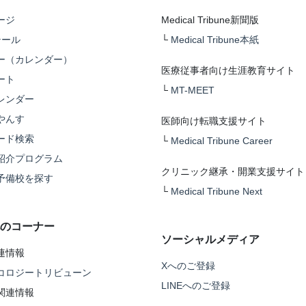
ージ
Medical Tribune新聞版
テール
└
Medical Tribune本紙
ー（カレンダー）
医療従事者向け生涯教育サイト
ート
└
MT-MEET
レンダー
やんす
医師向け転職支援サイト
ード検索
└
Medical Tribune Career
紹介プログラム
クリニック継承・開業支援サイト
予備校を探す
└
Medical Tribune Next
のコーナー
ソーシャルメディア
連情報
Xへのご登録
コロジートリビューン
LINEへのご登録
関連情報