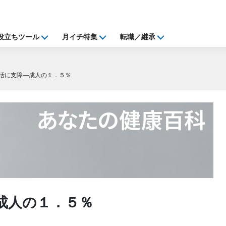
役立ちツール
月イチ特集
転職／継承
活に支障―成人の１．５％
成人の１．５％