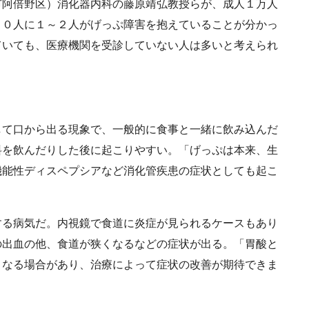
阿倍野区）消化器内科の藤原靖弘教授らが、成人１万人
００人に１～２人がげっぷ障害を抱えていることが分かっ
ていても、医療機関を受診していない人は多いと考えられ
て口から出る現象で、一般的に食事と一緒に飲み込んだ
料を飲んだりした後に起こりやすい。「げっぷは本来、生
機能性ディスペプシアなど消化管疾患の症状としても起こ
る病気だ。内視鏡で食道に炎症が見られるケースもあり
の出血の他、食道が狭くなるなどの症状が出る。「胃酸と
くなる場合があり、治療によって症状の改善が期待できま