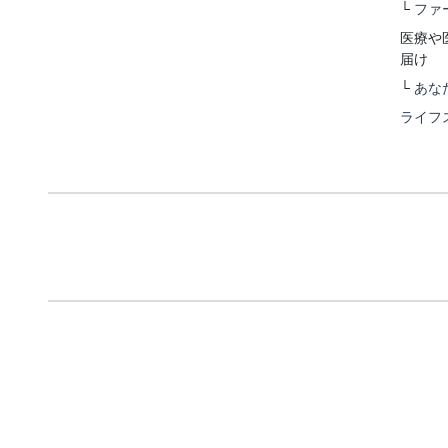
└
ファ
医療や
届け
└
あな
ライフ