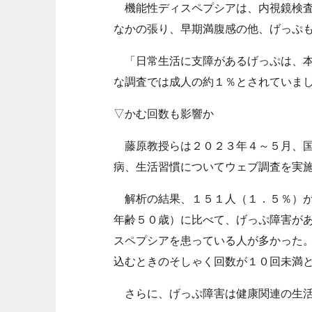
機能性ディスペプシアは、内視鏡検査
なかの張り、早期満腹感の他、げっぷ
「日常生活に支障があるげっぷは、本
な調査では成人の約１％とされていま
▽かむ回数も影響か
藤原教授らは２０２３年４～５月、国
病、生活習慣についてウェブ調査を実
解析の結果、１５１人（１．５％）が
年齢５０歳）に比べて、げっぷ障害が
スペプシアを患っている人が多かった
込むときのそしゃく回数が１０回未満
さらに、げっぷ障害は健康関連の生活