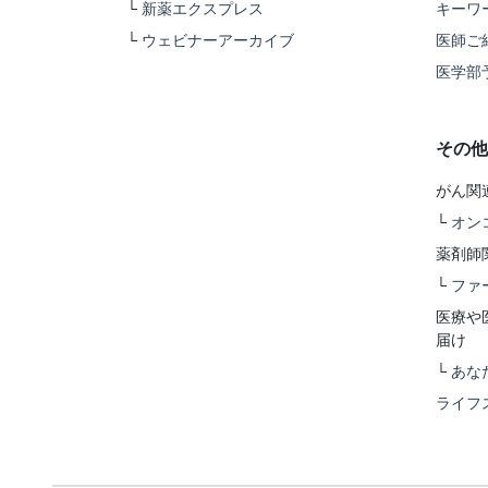
└
新薬エクスプレス
キーワ
└
ウェビナーアーカイブ
医師ご
医学部
その他
がん関
└
オン
薬剤師
└
ファ
医療や
届け
└
あな
ライフ