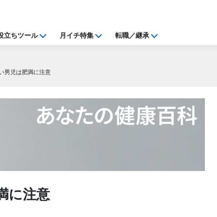
役立ちツール
月イチ特集
転職／継承
い男児は肥満に注意
満に注意