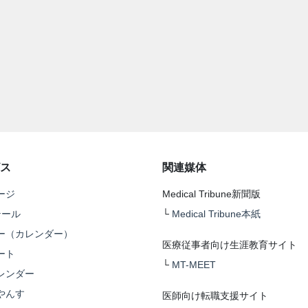
ス
関連媒体
ージ
Medical Tribune新聞版
テール
└
Medical Tribune本紙
ー（カレンダー）
医療従事者向け生涯教育サイト
ート
└
MT-MEET
レンダー
やんす
医師向け転職支援サイト