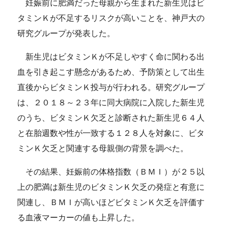
妊娠前に肥満だった母親から生まれた新生児はビ
タミンＫが不足するリスクが高いことを、神戸大の
研究グループが発表した。
新生児はビタミンＫが不足しやすく命に関わる出
血を引き起こす懸念があるため、予防策として出生
直後からビタミンＫ投与が行われる。研究グループ
は、２０１８～２３年に同大病院に入院した新生児
のうち、ビタミンＫ欠乏と診断された新生児６４人
と在胎週数や性が一致する１２８人を対象に、ビタ
ミンＫ欠乏と関連する母親側の背景を調べた。
その結果、妊娠前の体格指数（ＢＭＩ）が２５以
上の肥満は新生児のビタミンＫ欠乏の発症と有意に
関連し、ＢＭＩが高いほどビタミンＫ欠乏を評価す
る血液マーカーの値も上昇した。