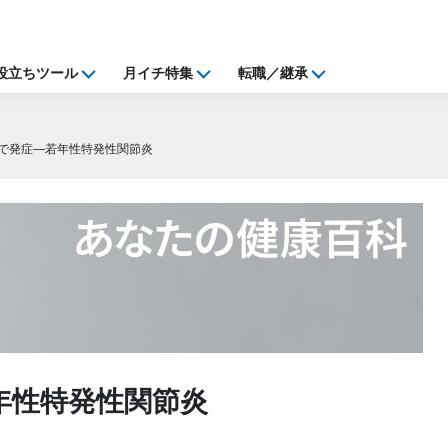
役立ちツール
月イチ特集
転職／継承
で発症―若年性特発性関節炎
年性特発性関節炎