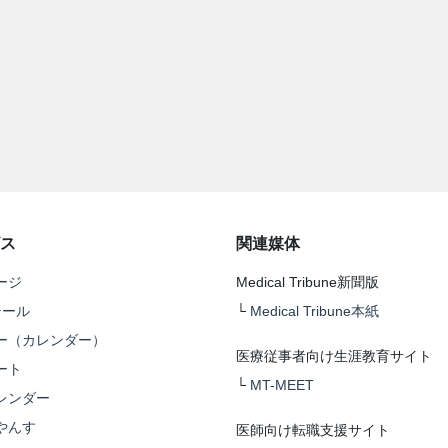
ス
関連媒体
ージ
Medical Tribune新聞版
テール
└
Medical Tribune本紙
ー（カレンダー）
医療従事者向け生涯教育サイト
ート
└
MT-MEET
レンダー
やんす
医師向け転職支援サイト