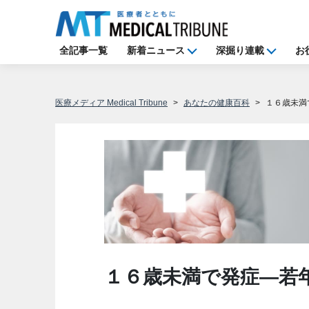
全記事一覧
新着ニュース
深掘り連載
お
医療メディア Medical Tribune
あなたの健康百科
１６歳未満
１６歳未満で発症―若