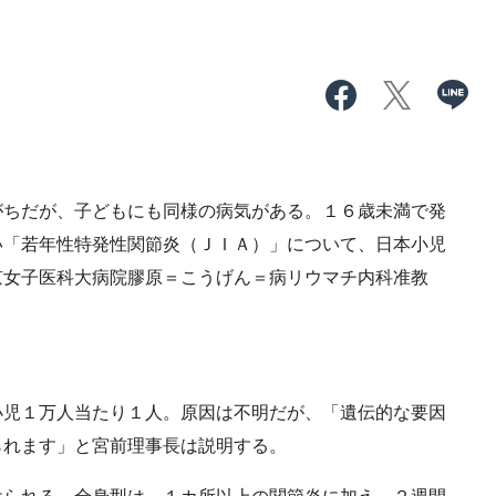
ちだが、子どもにも同様の病気がある。１６歳未満で発
い「若年性特発性関節炎（ＪＩＡ）」について、日本小児
京女子医科大病院膠原＝こうげん＝病リウマチ内科准教
児１万人当たり１人。原因は不明だが、「遺伝的な要因
られます」と宮前理事長は説明する。