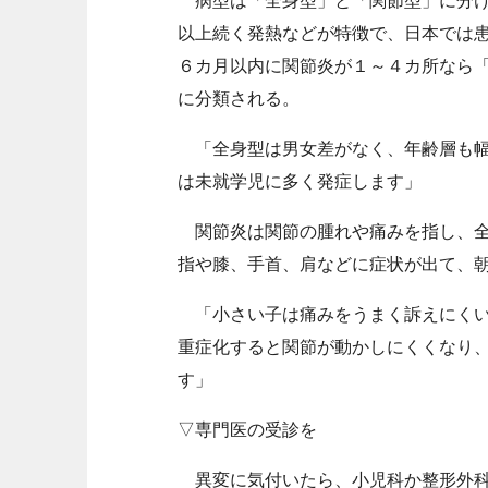
病型は「全身型」と「関節型」に分け
以上続く発熱などが特徴で、日本では
６カ月以内に関節炎が１～４カ所なら
に分類される。
「全身型は男女差がなく、年齢層も幅
は未就学児に多く発症します」
関節炎は関節の腫れや痛みを指し、全
指や膝、手首、肩などに症状が出て、
「小さい子は痛みをうまく訴えにくい
重症化すると関節が動かしにくくなり
す」
▽専門医の受診を
異変に気付いたら、小児科か整形外科