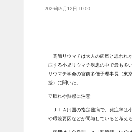
2026年5月12日 10:00
関節リウマチは大人の病気と思われが
症する小児リウマチ疾患の中で最も多
リウマチ学会の宮前多佳子理事長（東
授）に聞いた。
▽腫れや熱感に注意
ＪＩＡは国の指定難病で、発症率は小
や環境要因などが関与していると考え