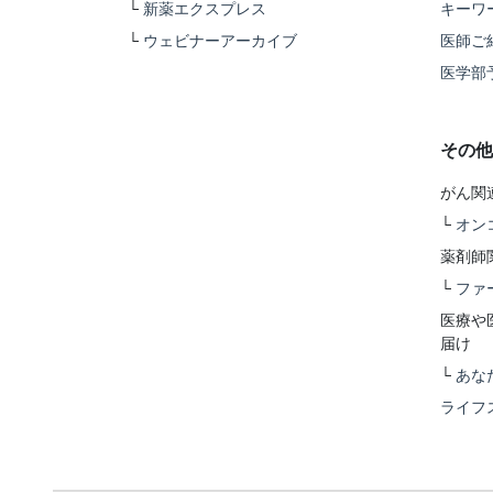
└
新薬エクスプレス
キーワ
└
ウェビナーアーカイブ
医師ご
医学部
その他
がん関
└
オン
薬剤師
└
ファ
医療や
届け
└
あな
ライフ