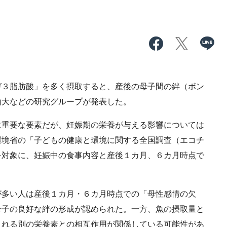
３脂肪酸」を多く摂取すると、産後の母子間の絆（ボン
山大などの研究グループが発表した。
重要な要素だが、妊娠期の栄養が与える影響については
環境省の「子どもの健康と環境に関する全国調査（エコチ
を対象に、妊娠中の食事内容と産後１カ月、６カ月時点で
多い人は産後１カ月・６カ月時点での「母性感情の欠
母子の良好な絆の形成が認められた。一方、魚の摂取量と
まれる別の栄養素との相互作用が関係している可能性があ