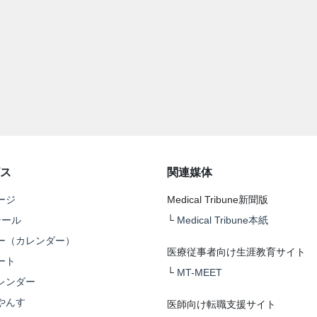
ス
関連媒体
ージ
Medical Tribune新聞版
テール
└
Medical Tribune本紙
ー（カレンダー）
医療従事者向け生涯教育サイト
ート
└
MT-MEET
レンダー
やんす
医師向け転職支援サイト