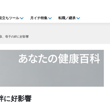
役立ちツール
月イチ特集
転職／継承
取、母子の絆に好影響
絆に好影響