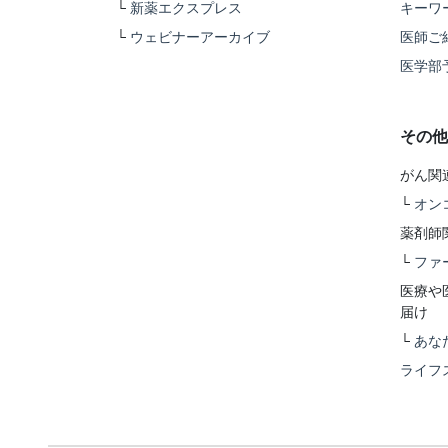
└
新薬エクスプレス
キーワ
└
ウェビナーアーカイブ
医師ご
医学部
その他
がん関
└
オン
薬剤師
└
ファ
医療や
届け
└
あな
ライフ