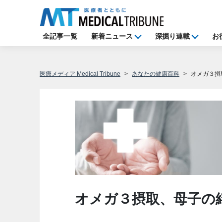
全記事一覧
新着ニュース
深掘り連載
お
医療メディア Medical Tribune
あなたの健康百科
オメガ３摂
オメガ３摂取、母子の