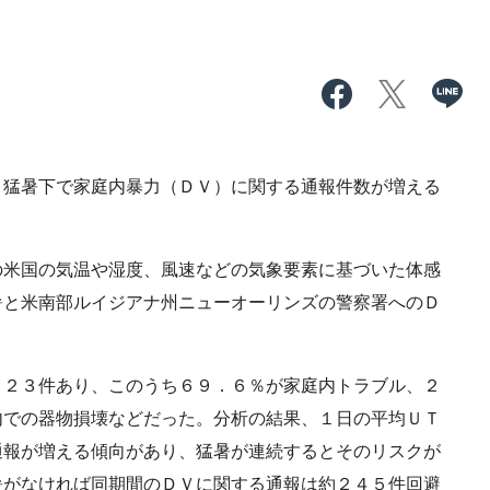
猛暑下で家庭内暴力（ＤＶ）に関する通報件数が増える
米国の気温や湿度、風速などの気象要素に基づいた体感
暑と米南部ルイジアナ州ニューオーリンズの警察署へのＤ
２３件あり、このうち６９．６％が家庭内トラブル、２
内での器物損壊などだった。分析の結果、１日の平均ＵＴ
通報が増える傾向があり、猛暑が連続するとそのリスクが
暑がなければ同期間のＤＶに関する通報は約２４５件回避