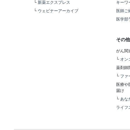
└
新薬エクスプレス
キーワ
└
ウェビナーアーカイブ
医師ご
医学部
その他
がん関
└
オン
薬剤師
└
ファ
医療や
届け
└
あな
ライフ