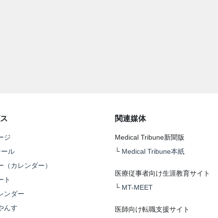
ス
関連媒体
ージ
Medical Tribune新聞版
テール
└
Medical Tribune本紙
ー（カレンダー）
医療従事者向け生涯教育サイト
ート
└
MT-MEET
レンダー
やんす
医師向け転職支援サイト