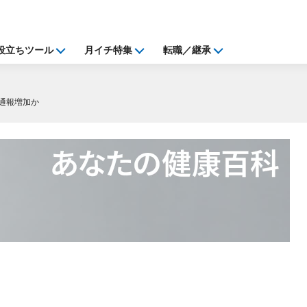
役立ちツール
月イチ特集
転職／継承
通報増加か