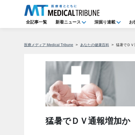
全記事一覧
新着ニュース
深掘り連載
お
医療メディア Medical Tribune
あなたの健康百科
猛暑でＤＶ
猛暑でＤＶ通報増加か