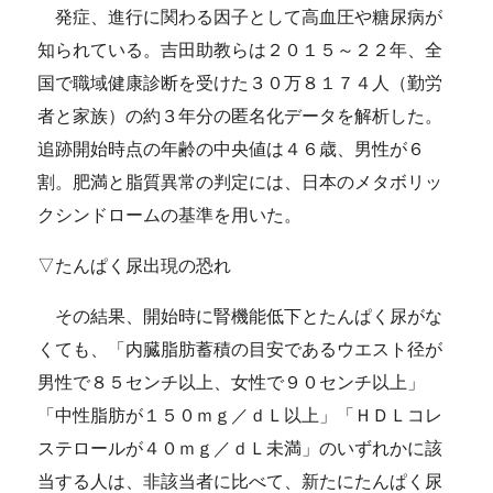
発症、進行に関わる因子として高血圧や糖尿病が
知られている。吉田助教らは２０１５～２２年、全
国で職域健康診断を受けた３０万８１７４人（勤労
者と家族）の約３年分の匿名化データを解析した。
追跡開始時点の年齢の中央値は４６歳、男性が６
割。肥満と脂質異常の判定には、日本のメタボリッ
クシンドロームの基準を用いた。
▽たんぱく尿出現の恐れ
その結果、開始時に腎機能低下とたんぱく尿がな
くても、「内臓脂肪蓄積の目安であるウエスト径が
男性で８５センチ以上、女性で９０センチ以上」
「中性脂肪が１５０ｍｇ／ｄＬ以上」「ＨＤＬコレ
ステロールが４０ｍｇ／ｄＬ未満」のいずれかに該
当する人は、非該当者に比べて、新たにたんぱく尿