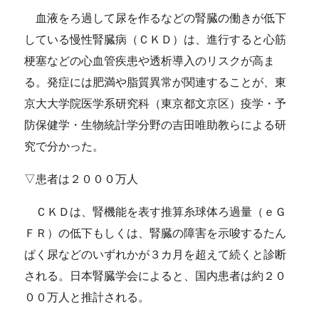
血液をろ過して尿を作るなどの腎臓の働きが低下
している慢性腎臓病（ＣＫＤ）は、進行すると心筋
梗塞などの心血管疾患や透析導入のリスクが高ま
る。発症には肥満や脂質異常が関連することが、東
京大大学院医学系研究科（東京都文京区）疫学・予
防保健学・生物統計学分野の吉田唯助教らによる研
究で分かった。
▽患者は２０００万人
ＣＫＤは、腎機能を表す推算糸球体ろ過量（ｅＧ
ＦＲ）の低下もしくは、腎臓の障害を示唆するたん
ぱく尿などのいずれかが３カ月を超えて続くと診断
される。日本腎臓学会によると、国内患者は約２０
００万人と推計される。